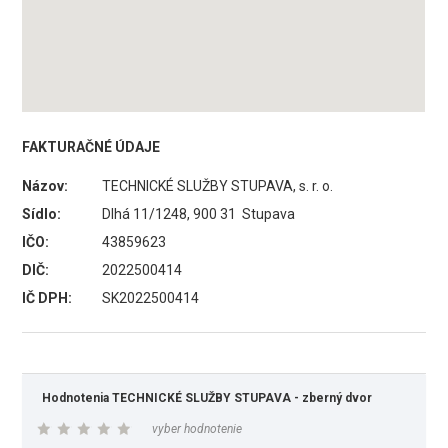
FAKTURAČNÉ ÚDAJE
Názov:
TECHNICKÉ SLUŽBY STUPAVA, s. r. o.
Sídlo:
Dlhá 11/1248, 900 31 Stupava
IČO:
43859623
DIČ:
2022500414
IČ DPH:
SK2022500414
Hodnotenia TECHNICKÉ SLUŽBY STUPAVA - zberný dvor
vyber hodnotenie