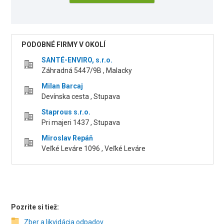
PODOBNÉ FIRMY V OKOLÍ
SANTÉ-ENVIRO, s.r.o.
Záhradná 5447/9B , Malacky
Milan Barcaj
Devínska cesta , Stupava
Staprous s.r.o.
Pri majeri 1437 , Stupava
Miroslav Repáň
Veľké Leváre 1096 , Veľké Leváre
Pozrite si tiež:
Zber a likvidácia odpadov