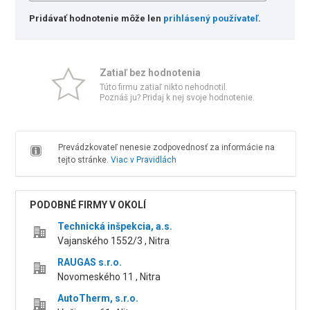
Pridávať hodnotenie môže len
prihlásený používateľ
.
Zatiaľ bez hodnotenia
Túto firmu zatiaľ nikto nehodnotil.
Poznáš ju? Pridaj k nej svoje hodnotenie.
Prevádzkovateľ nenesie zodpovednosť za informácie na
tejto stránke.
Viac v Pravidlách
PODOBNÉ FIRMY V OKOLÍ
Technická inšpekcia, a.s.
Vajanského 1552/3 , Nitra
RAUGAS s.r.o.
Novomeského 11 , Nitra
AutoTherm, s.r.o.