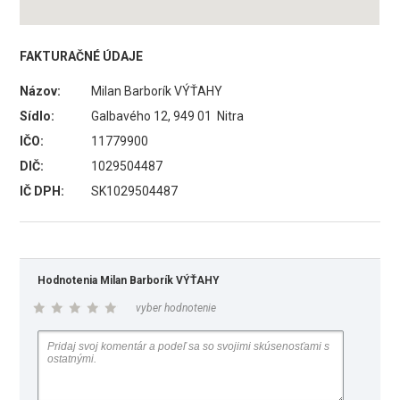
FAKTURAČNÉ ÚDAJE
Názov:
Milan Barborík VÝŤAHY
Sídlo:
Galbavého 12, 949 01 Nitra
IČO:
11779900
DIČ:
1029504487
IČ DPH:
SK1029504487
Hodnotenia Milan Barborík VÝŤAHY
vyber hodnotenie