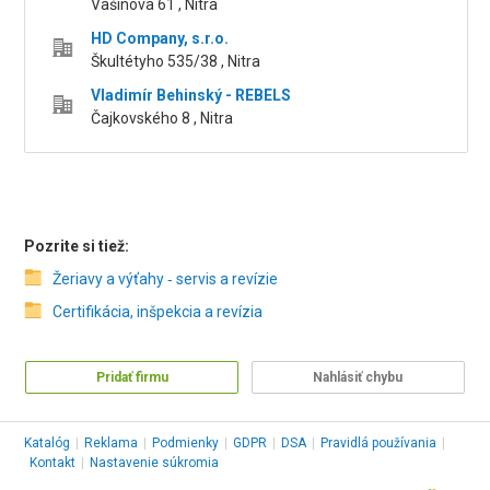
Vašinova 61 , Nitra
HD Company, s.r.o.
Škultétyho 535/38 , Nitra
Vladimír Behinský - REBELS
Čajkovského 8 , Nitra
Pozrite si tiež:
Žeriavy a výťahy ‑ servis a revízie
Certifikácia, inšpekcia a revízia
Pridať firmu
Nahlásiť chybu
Katalóg
|
Reklama
|
Podmienky
|
GDPR
|
DSA
|
Pravidlá používania
|
Kontakt
|
Nastavenie súkromia