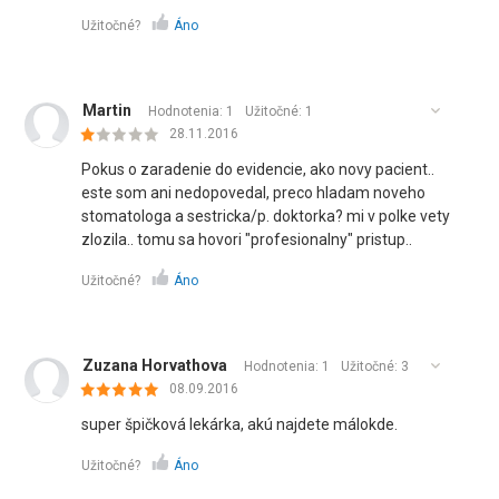
Užitočné?
Áno
Martin
Hodnotenia: 1
Užitočné:
1
28.11.2016
Pokus o zaradenie do evidencie, ako novy pacient..
este som ani nedopovedal, preco hladam noveho
stomatologa a sestricka/p. doktorka? mi v polke vety
zlozila.. tomu sa hovori "profesionalny" pristup..
Užitočné?
Áno
Zuzana Horvathova
Hodnotenia: 1
Užitočné:
3
08.09.2016
super špičková lekárka, akú najdete málokde.
Užitočné?
Áno