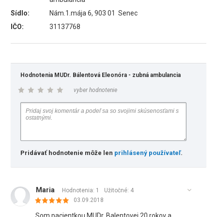
Sídlo:
Nám.1.mája 6, 903 01 Senec
IČO:
31137768
Hodnotenia MUDr. Bálentová Eleonóra - zubná ambulancia
vyber hodnotenie
Pridávať hodnotenie môže len
prihlásený používateľ
.
Maria
Hodnotenia: 1
Užitočné:
4
03.09.2018
Som pacientkou MUDr. Balentovej 20 rokov a