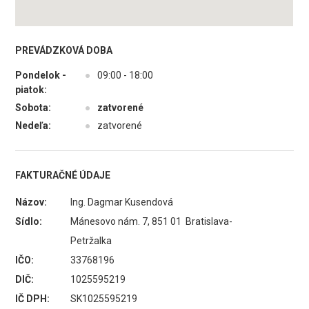
PREVÁDZKOVÁ DOBA
Pondelok -
●
09:00 - 18:00
piatok:
Sobota:
●
zatvorené
Nedeľa:
●
zatvorené
FAKTURAČNÉ ÚDAJE
Názov:
Ing. Dagmar Kusendová
Sídlo:
Mánesovo nám. 7, 851 01 Bratislava-
Petržalka
IČO:
33768196
DIČ:
1025595219
IČ DPH:
SK1025595219