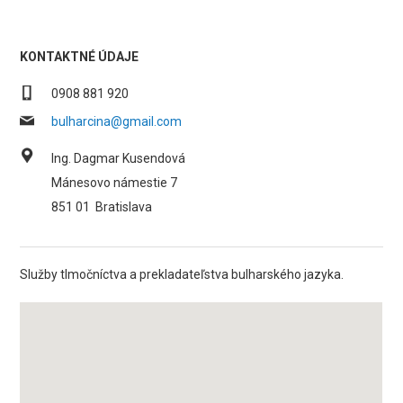
KONTAKTNÉ ÚDAJE
0908 881 920
bulharcina@gmail.com
Ing. Dagmar Kusendová
Mánesovo námestie 7
851 01
Bratislava
Služby tlmočníctva a prekladateľstva bulharského jazyka.