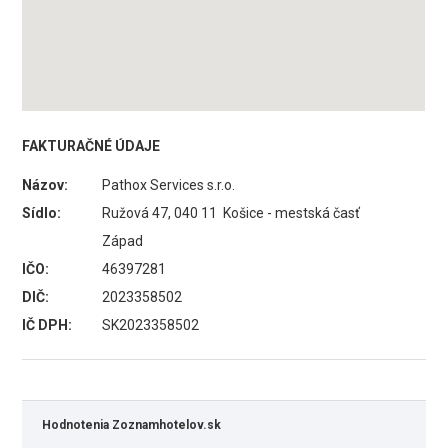
FAKTURAČNÉ ÚDAJE
Názov:
Pathox Services s.r.o.
Sídlo:
Ružová 47, 040 11 Košice - mestská časť
Západ
IČO:
46397281
DIČ:
2023358502
IČ DPH:
SK2023358502
Hodnotenia Zoznamhotelov.sk