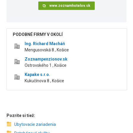
www.zoznamhotelov.sk
PODOBNÉ FIRMY V OKOLÍ
Ing. Richard Macháň
Mengusovská 8 , Košice
Zoznampenzionov.sk
Ostrovského 1 , Košice
Kapake s.r.o.
Kukučínova 8 , Košice
Pozrite si tiež:
Ubytovacie zariadenia