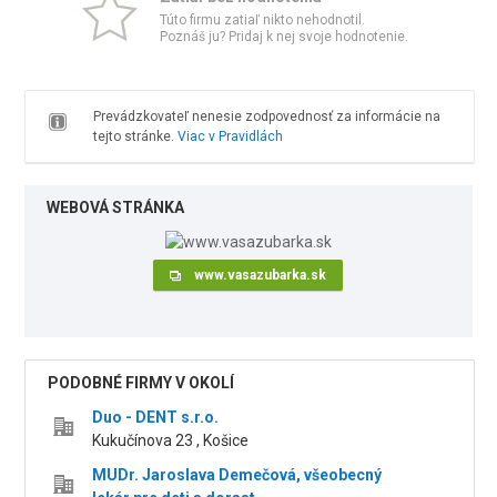
Túto firmu zatiaľ nikto nehodnotil.
Poznáš ju? Pridaj k nej svoje hodnotenie.
Prevádzkovateľ nenesie zodpovednosť za informácie na
tejto stránke.
Viac v Pravidlách
WEBOVÁ STRÁNKA
www.vasazubarka.sk
PODOBNÉ FIRMY V OKOLÍ
Duo - DENT s.r.o.
Kukučínova 23 , Košice
MUDr. Jaroslava Demečová, všeobecný