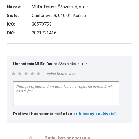
Názov:
MUDr. Darina Ščavnická, s. r. o.
Sídlo:
Gaštanová 9, 040 01 Košice
IČO:
36570753
DIČ:
2021721416
Hodnotenia MUDr. Darina Ščavnická, s. r. o.
vyber hodnotenie
Pridávať hodnotenie môže len
prihlásený používateľ
.
Zatiaľ bez hodnotenia