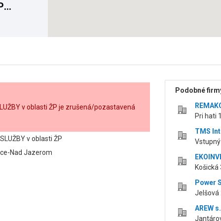
P
á)
Podobné firmy
REMAKO,
LUŽBY v oblasti ŽP je zrušená/pozastavená
Pri hati 
TMS Inte
SLUŽBY v oblasti ŽP
Vstupný 
šice-Nad Jazerom
EKOINVEN
Košická
Power S
Jelšová
AREW s.
Jantárov