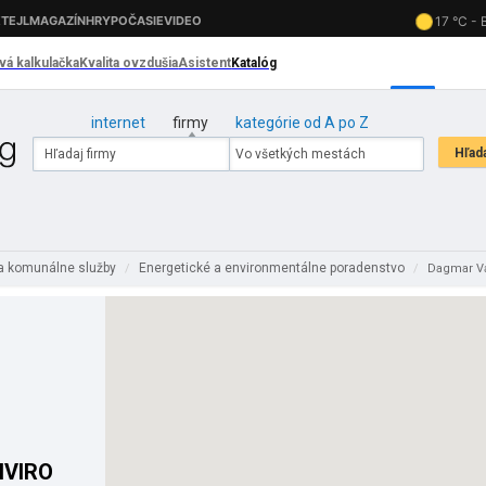
internet
firmy
kategórie od A po Z
 a komunálne služby
Energetické a environmentálne poradenstvo
/
/
Dagmar Vá
NVIRO