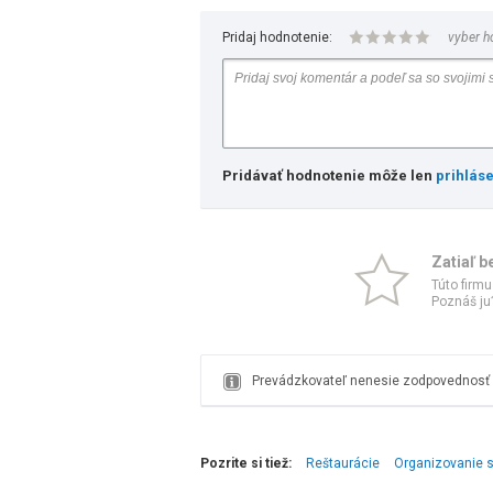
Pridaj hodnotenie:
vyber h
Pridávať hodnotenie môže len
prihlás
Zatiaľ b
Túto firmu
Poznáš ju?
Prevádzkovateľ nenesie zodpovednosť z
Pozrite si tiež:
Reštaurácie
Organizovanie s