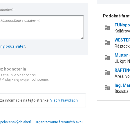
odnotenie
Podobné firmy
FUNsport
Kollárov
WESTERN
Ráztocká
ený používateľ
.
Mutton a
Ul. kpt.
ez hodnotenia
RAFTING
 zatiaľ nikto nehodnotil.
Areál vo
 Pridaj k nej svoje hodnotenie.
Ing. Ma
Školská 
a informácie na tejto stránke.
Viac v Pravidlách
poločenských akcií
Organizovanie firemných akcií