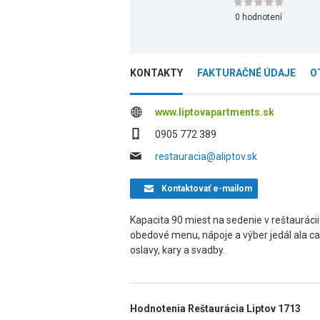
0 hodnotení
KONTAKTY
FAKTURAČNÉ ÚDAJE
O
www.liptovapartments.sk
0905 772 389
restauracia@aliptov.sk
Kontaktovať
e-mailom
Kapacita 90 miest na sedenie v reštaurácii 
obedové menu, nápoje a výber jedál ala ca
oslavy, kary a svadby.
Hodnotenia Reštaurácia Liptov 1713