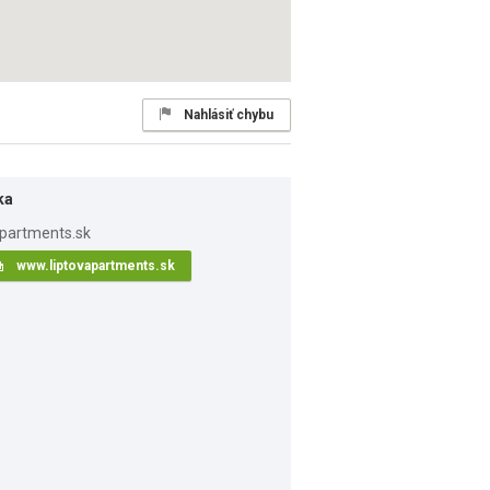
Nahlásiť chybu
ka
www.liptovapartments.sk