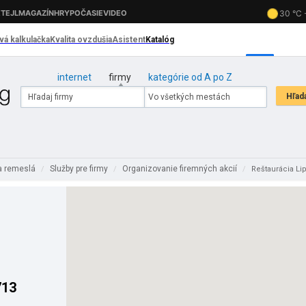
internet
firmy
kategórie od A po Z
a remeslá
Služby pre firmy
Organizovanie firemných akcií
/
/
/
Reštaurácia Lip
713