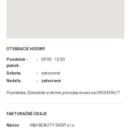
OTVÁRACIE HODINY
Pondelok -
●
09:00 - 12:00
piatok:
Sobota:
●
zatvorené
Nedeľa:
●
zatvorené
Poznámka: Dohodnite si termin prevzatia tovaru na 0903459677
FAKTURAČNÉ ÚDAJE
Názov:
H&H BEAUTY SHOP s.r.o.