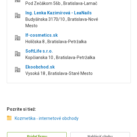
Pod Zečákom 56b , Bratislava-Lamač
Ing. Lenka Kazimírová - LeaNails
Budyšínska 3170/10 , Bratislava-Nové
Mesto
If-cosmetics.sk
Holíčska 8 , Bratislava-Petržalka
SoftLife s.r.o.
Kopčianska 10 , Bratislava-Petržalka
Ekoobchod.sk
Vysoká 18 , Bratislava-Staré Mesto
Pozrite si tiež:
Kozmetika ‑ internetové obchody
Pridať firmu
Nahlásiť chybu