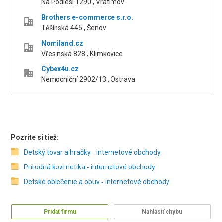
Na Podlesí 1290 , Vratimov
Brothers e-commerce s.r.o.
Těšínská 445 , Šenov
Nomiland.cz
Vřesinská 828 , Klimkovice
Cybex4u.cz
Nemocniční 2902/13 , Ostrava
Pozrite si tiež:
Detský tovar a hračky ‑ internetové obchody
Prírodná kozmetika ‑ internetové obchody
Detské oblečenie a obuv ‑ internetové obchody
Pridať firmu
Nahlásiť chybu