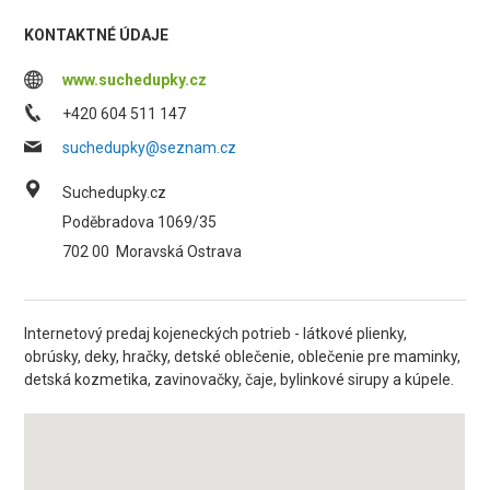
KONTAKTNÉ ÚDAJE
www.suchedupky.cz
+420 604 511 147
suchedupky@seznam.cz
Suchedupky.cz
Poděbradova 1069/35
702 00
Moravská Ostrava
Internetový predaj kojeneckých potrieb - látkové plienky,
obrúsky, deky, hračky, detské oblečenie, oblečenie pre maminky,
detská kozmetika, zavinovačky, čaje, bylinkové sirupy a kúpele.