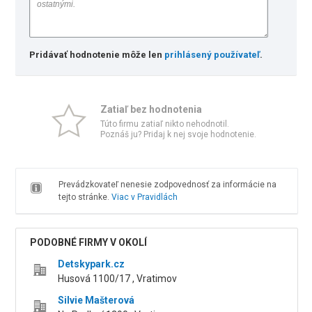
Pridávať hodnotenie môže len
prihlásený používateľ
.
Zatiaľ bez hodnotenia
Túto firmu zatiaľ nikto nehodnotil.
Poznáš ju? Pridaj k nej svoje hodnotenie.
Prevádzkovateľ nenesie zodpovednosť za informácie na
tejto stránke.
Viac v Pravidlách
PODOBNÉ FIRMY V OKOLÍ
Detskypark.cz
Husová 1100/17 , Vratimov
Silvie Mašterová