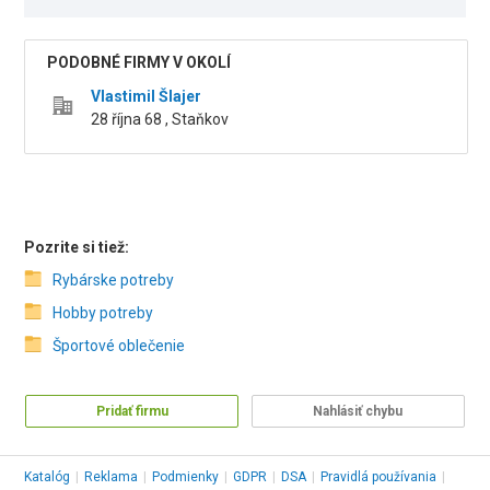
PODOBNÉ FIRMY V OKOLÍ
Vlastimil Šlajer
28 října 68 , Staňkov
Pozrite si tiež:
Rybárske potreby
Hobby potreby
Športové oblečenie
Pridať firmu
Nahlásiť chybu
Katalóg
|
Reklama
|
Podmienky
|
GDPR
|
DSA
|
Pravidlá používania
|