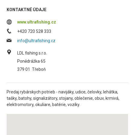
KONTAKTNÉ ÚDAJE
www.ultrafishing.cz
+420 720 528 333
info@ultrafishing.cz
LDL fishing s.r.o.
Ponědrážka 65
379 01
Třeboň
Predaj rybárskych potrieb - navijáky, udice, čelovky, lehátka,
tašky, batohy, signalizátory, stojany, oblečenie, obuv, krmivá,
elektromotory, okuliare, batérie, vozíky.