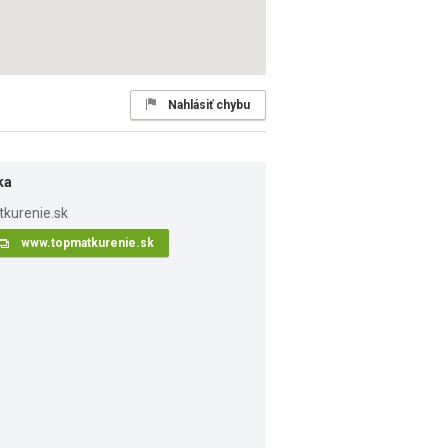
Nahlásiť chybu
ka
www.topmatkurenie.sk