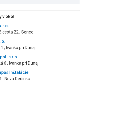
 v okolí
s.r.o.
 cesta 22 , Senec
r.o.
1 , Ivanka pri Dunaji
ol. s r.o.
á 6 , Ivanka pri Dunaji
apoš Inštalácie
1 , Nová Dedinka