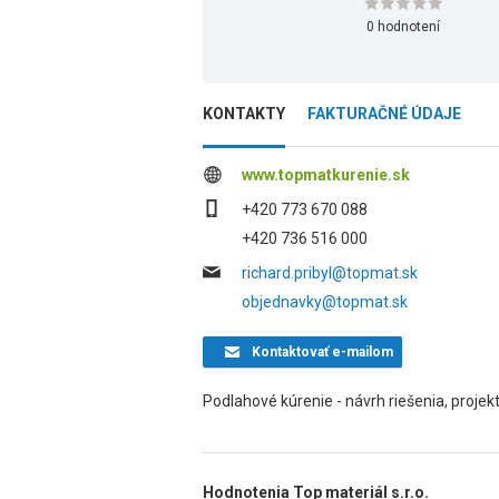
0 hodnotení
KONTAKTY
FAKTURAČNÉ ÚDAJE
www.topmatkurenie.sk
+420 773 670 088
+420 736 516 000
richard.pribyl@topmat.sk
objednavky@topmat.sk
Kontaktovať
e-mailom
Podlahové kúrenie - návrh riešenia, projek
Hodnotenia Top materiál s.r.o.