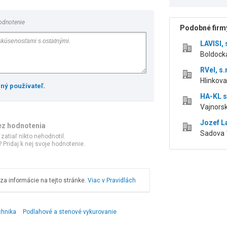
odnotenie
Podobné firmy
LAVISI, 
Boldocká
RVel, s.
Hlinkova 
ený používateľ
.
HA-KL sp
Vajnorsk
Jozef L
ez hodnotenia
Sadova 
 zatiaľ nikto nehodnotil.
 Pridaj k nej svoje hodnotenie.
a informácie na tejto stránke.
Viac v Pravidlách
chnika
Podlahové a stenové vykurovanie