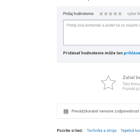
Pridaj hodnotenie:
vyber h
Pridávať hodnotenie môže len
prihlás
Zatiaľ b
Túto firmu
Poznáš ju?
Prevádzkovateľ nenesie zodpovednosť z
Pozrite si tiež:
Technika a stroje
Tepelná te