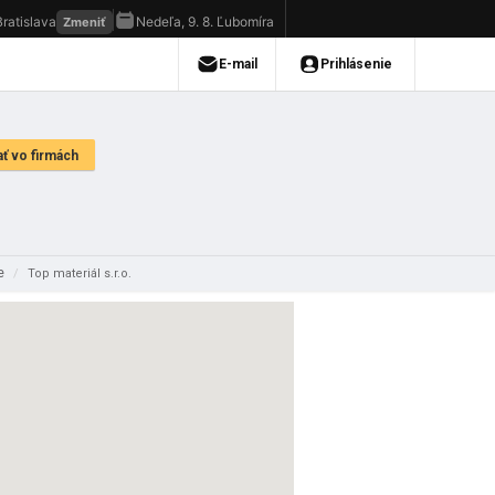
ie
/
Top materiál s.r.o.