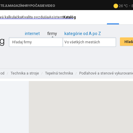
internet
firmy
kategórie od A po Z
hod
Technika a stroje
Tepelná technika
Podlahové a stenové vykurovan
/
/
/