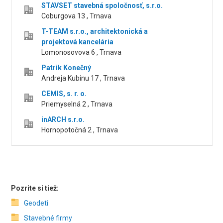
STAVSET stavebná spoločnosť, s.r.o.
Coburgova 13 , Trnava
T-TEAM s.r.o., architektonická a
projektová kancelária
Lomonosovova 6 , Trnava
Patrik Konečný
Andreja Kubinu 17 , Trnava
CEMIS, s. r. o.
Priemyselná 2 , Trnava
inARCH s.r.o.
Hornopotočná 2 , Trnava
Pozrite si tiež:
Geodeti
Stavebné firmy