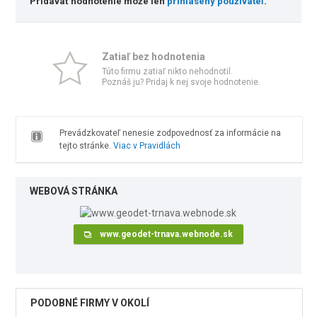
Pridávať hodnotenie môže len
prihlásený používateľ
.
Zatiaľ bez hodnotenia
Túto firmu zatiaľ nikto nehodnotil.
Poznáš ju? Pridaj k nej svoje hodnotenie.
Prevádzkovateľ nenesie zodpovednosť za informácie na
tejto stránke.
Viac v Pravidlách
WEBOVÁ STRÁNKA
www.geodet-trnava.webnode.sk
PODOBNÉ FIRMY V OKOLÍ