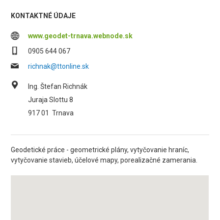
KONTAKTNÉ ÚDAJE
www.geodet-trnava.webnode.sk
0905 644 067
richnak@ttonline.sk
Ing. Štefan Richnák
Juraja Slottu 8
917 01
Trnava
Geodetické práce - geometrické plány, vytyčovanie hraníc,
vytyčovanie stavieb, účelové mapy, porealizačné zamerania.