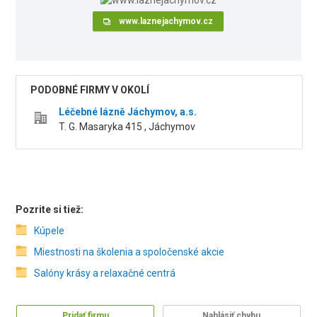
www.laznejachymov.cz
PODOBNÉ FIRMY V OKOLÍ
Léčebné lázně Jáchymov, a.s.
T. G. Masaryka 415 , Jáchymov
Pozrite si tiež:
Kúpele
Miestnosti na školenia a spoločenské akcie
Salóny krásy a relaxačné centrá
Pridať firmu
Nahlásiť chybu