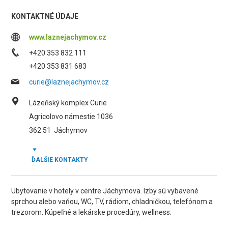
KONTAKTNÉ ÚDAJE
www.laznejachymov.cz
+420 353 832 111
+420 353 831 683
curie@laznejachymov.cz
Lázeňský komplex Curie
Agricolovo námestie 1036
362 51
Jáchymov
ĎALŠIE KONTAKTY
Ubytovanie v hotely v centre Jáchymova. Izby sú vybavené
sprchou alebo vaňou, WC, TV, rádiom, chladničkou, telefónom a
trezorom. Kúpeľné a lekárske procedúry, wellness.