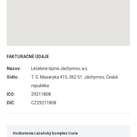
FAKTURAČNÉ ÚDAJE
Názov:
Léčebné lázně Jáchymov, a.s.
Sídlo:
T. G. Masaryka 415, 362 51 Jáchymov, Česká
republika
IČO:
29211808
DIČ:
CZ29211808
Hodnotenia Lázeňský komplex Curie