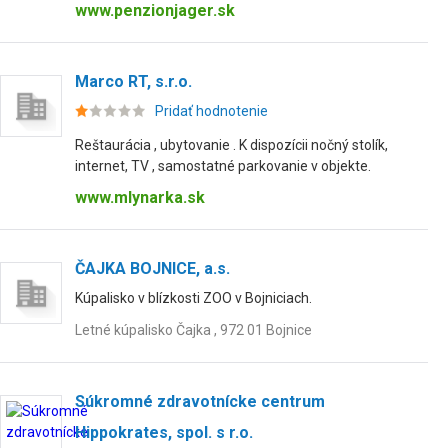
www.penzionjager.sk
Marco RT, s.r.o.
Pridať hodnotenie
Reštaurácia , ubytovanie . K dispozícii nočný stolík,
internet, TV , samostatné parkovanie v objekte.
www.mlynarka.sk
ČAJKA BOJNICE, a.s.
Kúpalisko v blízkosti ZOO v Bojniciach.
Letné kúpalisko Čajka , 972 01 Bojnice
Súkromné zdravotnícke centrum
Hippokrates, spol. s r.o.