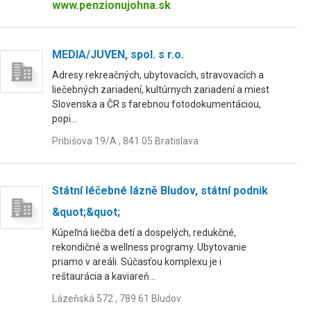
www.penzionujohna.sk
MEDIA/JUVEN, spol. s r.o.
Adresy rekreačných, ubytovacích, stravovacích a
liečebných zariadení, kultúrnych zariadení a miest
Slovenska a ČR s farebnou fotodokumentáciou,
popi...
Pribišova 19/A , 841 05 Bratislava
Státní léčebné lázně Bludov, státní podnik
&quot;&quot;
Kúpeľná liečba detí a dospelých, redukčné,
rekondičné a wellness programy. Ubytovanie
priamo v areáli. Súčasťou komplexu je i
reštaurácia a kaviareň...
Lázeňská 572 , 789 61 Bludov