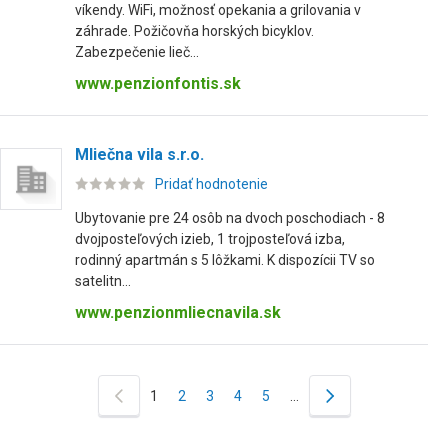
víkendy. WiFi, možnosť opekania a grilovania v
záhrade. Požičovňa horských bicyklov.
Zabezpečenie lieč...
www.penzionfontis.sk
Mliečna vila s.r.o.
Pridať hodnotenie
Ubytovanie pre 24 osôb na dvoch poschodiach - 8
dvojposteľových izieb, 1 trojposteľová izba,
rodinný apartmán s 5 lôžkami. K dispozícii TV so
satelitn...
www.penzionmliecnavila.sk
1
2
3
4
5
…