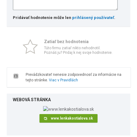
Pridávať hodnotenie môže len
prihlásený používateľ
.
Zatiaľ bez hodnotenia
Túto firmu zatiaľ nikto nehodnotil.
Poznáš ju? Pridaj k nej svoje hodnotenie.
Prevádzkovateľ nenesie zodpovednosť za informácie na
tejto stránke.
Viac v Pravidlách
WEBOVÁ STRÁNKA
www.lenkakostialova.sk