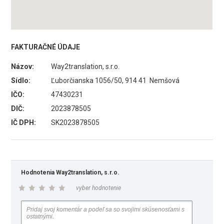
FAKTURAČNÉ ÚDAJE
Názov:
Way2translation, s.r.o.
Sídlo:
Ľuborčianska 1056/50, 914 41 Nemšová
IČO:
47430231
DIČ:
2023878505
IČ DPH:
SK2023878505
Hodnotenia Way2translation, s.r.o.
vyber hodnotenie