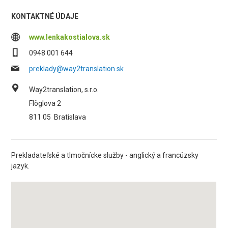
KONTAKTNÉ ÚDAJE
www.lenkakostialova.sk
0948 001 644
preklady@way2translation.sk
Way2translation, s.r.o.
Flöglova 2
811 05
Bratislava
Prekladateľské a tlmočnícke služby - anglický a francúzsky
jazyk.