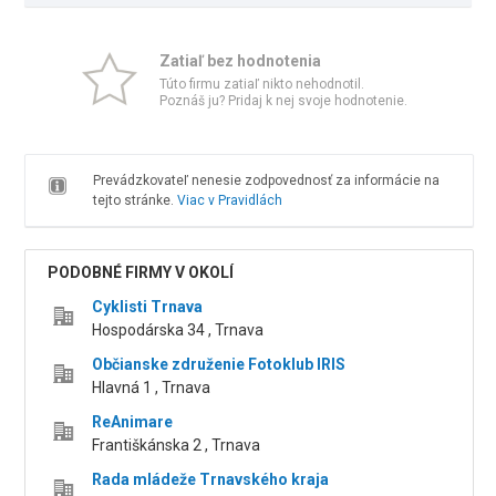
Zatiaľ bez hodnotenia
Túto firmu zatiaľ nikto nehodnotil.
Poznáš ju? Pridaj k nej svoje hodnotenie.
Prevádzkovateľ nenesie zodpovednosť za informácie na
tejto stránke.
Viac v Pravidlách
PODOBNÉ FIRMY V OKOLÍ
Cyklisti Trnava
Hospodárska 34 , Trnava
Občianske združenie Fotoklub IRIS
Hlavná 1 , Trnava
ReAnimare
Františkánska 2 , Trnava
Rada mládeže Trnavského kraja