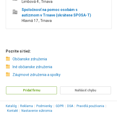
Limbová 4 , Trnava
Spoločnosť na pomoc osobám s
autizmom v Trnave (skrátene SPOSA-T)
Hlavná 17 , Trnava
Pozrite si tiež:
Občianske združenia
Iné občianske združenia
Záujmové združenia a spolky
Pridať firmu
Nahlásiť chybu
Katalóg
|
Reklama
|
Podmienky
|
GDPR
|
DSA
|
Pravidlá používania
|
Kontakt
|
Nastavenie súkromia