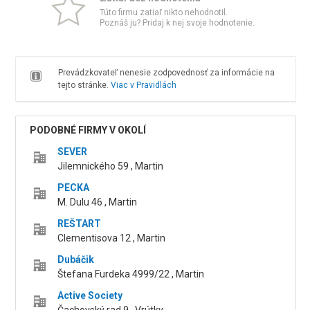
Túto firmu zatiaľ nikto nehodnotil.
Poznáš ju? Pridaj k nej svoje hodnotenie.
Prevádzkovateľ nenesie zodpovednosť za informácie na
tejto stránke.
Viac v Pravidlách
PODOBNÉ FIRMY V OKOLÍ
SEVER
Jilemnického 59 , Martin
PECKA
M. Dulu 46 , Martin
REŠTART
Clementisova 12 , Martin
Dubáčik
Štefana Furdeka 4999/22 , Martin
Active Society