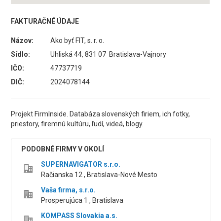
FAKTURAČNÉ ÚDAJE
Názov:
Ako byť FIT, s. r. o.
Sídlo:
Uhliská 44, 831 07 Bratislava-Vajnory
IČO:
47737719
DIČ:
2024078144
Projekt FirmInside. Databáza slovenských firiem, ich fotky,
priestory, firemnú kultúru, ľudí, videá, blogy.
PODOBNÉ FIRMY V OKOLÍ
SUPERNAVIGATOR s.r.o.
Račianska 12 , Bratislava-Nové Mesto
Vaša firma, s.r.o.
Prosperujúca 1 , Bratislava
KOMPASS Slovakia a.s.