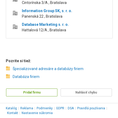
Cintorínska 3/A , Bratislava
Information Group SK, s. r. o.
Panenská 22 , Bratislava
Database Marketing s. r. o.
Hattalová 12/A , Bratislava
Pozrite si tiež:
Špecializované adresáre a databázy firiem
Databáza firiem
Pridať firmu
Nahlásiť chybu
Katalóg
|
Reklama
|
Podmienky
|
GDPR
|
DSA
|
Pravidlá používania
|
Kontakt
|
Nastavenie súkromia