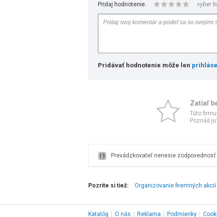
Pridaj hodnotenie:
vyber h
Pridávať hodnotenie môže len
prihlás
Zatiaľ b
Túto firmu
Poznáš ju?
Prevádzkovateľ nenesie zodpovednosť z
Pozrite si tiež:
Organizovanie firemných akcií
Katalóg
|
O nás
|
Reklama
|
Podmienky
|
Cook