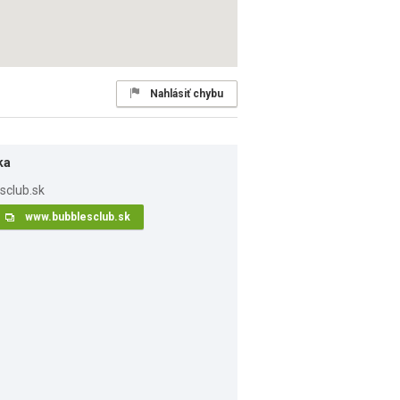
Nahlásiť chybu
ka
www.bubblesclub.sk