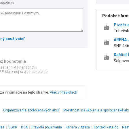
odnotenie
Podobné firmy
Pizzéri
Tribečsk
ený používateľ
.
ARENA JU
SNP 446
Kaštieľ
Šalgovce
ez hodnotenia
 zatiaľ nikto nehodnotil.
 Pridaj k nej svoje hodnotenie.
a informácie na tejto stránke.
Viac v Pravidlách
Organizovanie spoločenských akcií
Miestnosti na školenia a spoločenské ak
ies
|
GDPR
|
DSA
|
Pravidlá používania
|
Kariéra v Azete
|
Kontakt
katalóg
|
Nas