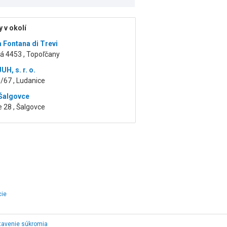
 v okolí
a Fontana di Trevi
á 4453 , Topoľčany
H, s. r. o.
/67 , Ludanice
 Šalgovce
 28 , Šalgovce
cie
tavenie súkromia