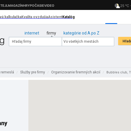
internet
firmy
kategórie od A po Z
a remeslá
Služby pre firmy
Organizovanie firemných akcií
/
/
/
Bubbles club, 
any