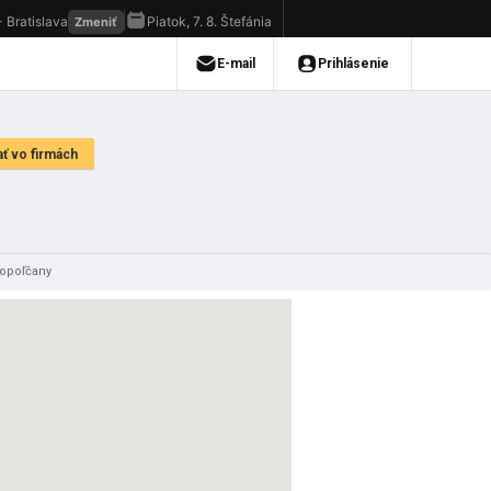
Topoľčany