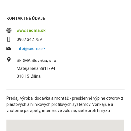
KONTAKTNÉ ÚDAJE
www.sedma.sk
0907 342 759
info@sedma.sk
SEDMA Slovakia, s.r.o.
Mateja Bela 8811/94
010 15
Žilina
Predaj, výroba, dodávka a montáž - presklenné výplne otvorov z
plastových a hliníkových profilových systémov. Vonkajšie a
vnútorné parapety, interiérové žalúzie, siete proti hmyzu.