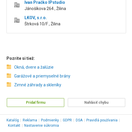
Ivan Pračko IPstudio
Jánošíkova 264 , Žilina
LKOV, s.r.o.
Štrková 10/F , Žilina
Pozrite si tiež:
Okná, dvere a žalúzie
Garážové a priemyselné brány
Zimné záhrady a skleníky
Pridať firmu
Nahlásiť chybu
Katalóg
|
Reklama
|
Podmienky
|
GDPR
|
DSA
|
Pravidlá používania
|
Kontakt
|
Nastavenie súkromia