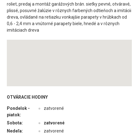
roliet, predaj a montáž garážových brán. sieťky pevné, otváravé,
plissé, posuvné žalúzie v rôznych farbených odtieňoch a imitácii
dreva, ovládané na retiazku vonkajšie parapety v hrúbkach od
0,6 - 2,4 mm a vnútorné parapety biele, hnedé a v rôznych
imitáciach dreva
OTVÁRACIE HODINY
Pondelok -
●
zatvorené
piatok:
Sobota:
●
zatvorené
Nedeľa:
●
zatvorené