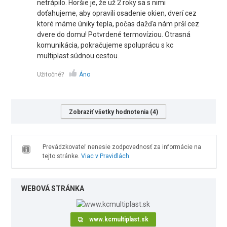
netrápilo. Horšie je, že už 2 roky sa s nimi
doťahujeme, aby opravili osadenie okien, dverí cez
ktoré máme úniky tepla, počas dažďa nám prší cez
dvere do domu! Potvrdené termovíziou. Otrasná
komunikácia, pokračujeme spoluprácu s kc
multiplast súdnou cestou.
Užitočné?
Áno
Zobraziť všetky hodnotenia (4)
Prevádzkovateľ nenesie zodpovednosť za informácie na
tejto stránke.
Viac v Pravidlách
WEBOVÁ STRÁNKA
www.kcmultiplast.sk