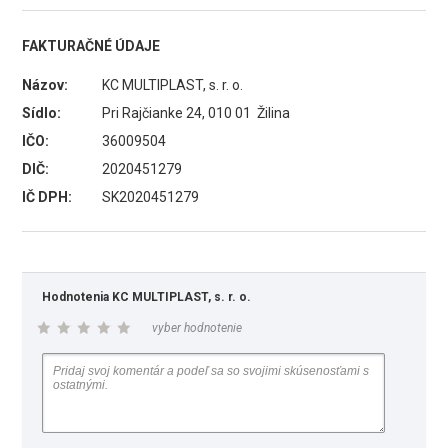
FAKTURAČNÉ ÚDAJE
Názov:
KC MULTIPLAST, s. r. o.
Sídlo:
Pri Rajčianke 24, 010 01 Žilina
IČO:
36009504
DIČ:
2020451279
IČ DPH:
SK2020451279
Hodnotenia KC MULTIPLAST, s. r. o.
vyber hodnotenie