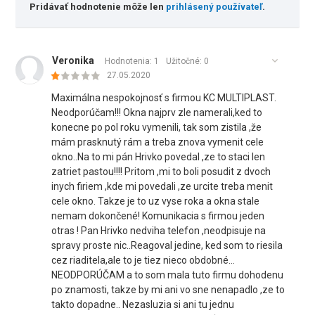
Pridávať hodnotenie môže len
prihlásený používateľ
.
Veronika
Hodnotenia: 1
Užitočné:
0
27.05.2020
Maximálna nespokojnosť s firmou KC MULTIPLAST.
Neodporúčam!!! Okna najprv zle namerali,ked to
konecne po pol roku vymenili, tak som zistila ,že
mám prasknutý rám a treba znova vymenit cele
okno..Na to mi pán Hrivko povedal ,ze to staci len
zatriet pastou!!!! Pritom ,mi to boli posudit z dvoch
inych firiem ,kde mi povedali ,ze urcite treba menit
cele okno. Takze je to uz vyse roka a okna stale
nemam dokončené! Komunikacia s firmou jeden
otras ! Pan Hrivko nedviha telefon ,neodpisuje na
spravy proste nic..Reagoval jedine, ked som to riesila
cez riaditela,ale to je tiez nieco obdobné...
NEODPORÚČAM a to som mala tuto firmu dohodenu
po znamosti, takze by mi ani vo sne nenapadlo ,ze to
takto dopadne.. Nezasluzia si ani tu jednu