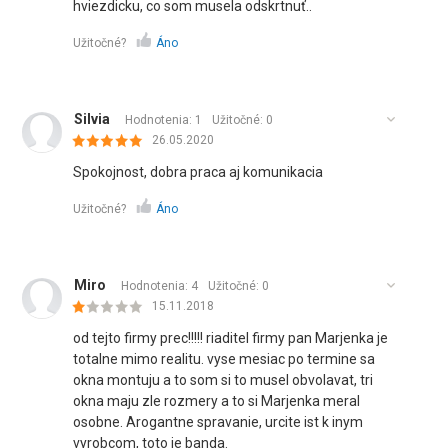
hviezdicku, co som musela odskrtnuť..
Užitočné?
Áno
Silvia
Hodnotenia: 1
Užitočné:
0
26.05.2020
Spokojnost, dobra praca aj komunikacia
Užitočné?
Áno
Miro
Hodnotenia: 4
Užitočné:
0
15.11.2018
od tejto firmy prec!!!!! riaditel firmy pan Marjenka je
totalne mimo realitu. vyse mesiac po termine sa
okna montuju a to som si to musel obvolavat, tri
okna maju zle rozmery a to si Marjenka meral
osobne. Arogantne spravanie, urcite ist k inym
vyrobcom, toto je banda.