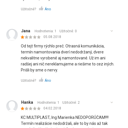
Užitočné?
Áno
Jana
Hodnotenia: 1
Užitočné:
0
05.08.2018
Od tejt firmy rýchlo preč. Otrasná komunikácia,
termín namontovania dverí nedodržaný, dvere
nekvalitne vyrobené aj namontované. Už im ani
radšej ani nič nereklamujeme a riešime to cez iných.
Prišli by sme o nervy.
Užitočné?
Áno
Hanka
Hodnotenia: 1
Užitočné:
2
04.02.2018
KC MULTIPLAST, Ing Marienka NEDOPORÚČAM!!!!
Termín realizácie nedodržali, ale to by nás až tak