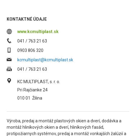
KONTAKTNÉ ÚDAJE
www.kcmultiplast.sk
041 / 763 21 63
0903 806 320
kcmultiplast@kcmultiplast.sk
041 / 763 21 63
KC MULTIPLAST, s. r. o.
Pri Rajčianke 24
010 01
Žilina
Výroba, predaj a montáž plastových okien a dverí, dodávka a
montáž hliníkových okien a dverí, hliníkových fasád,
protipožiarnych systémov, predaj a montáž vonkajších žalúzií a