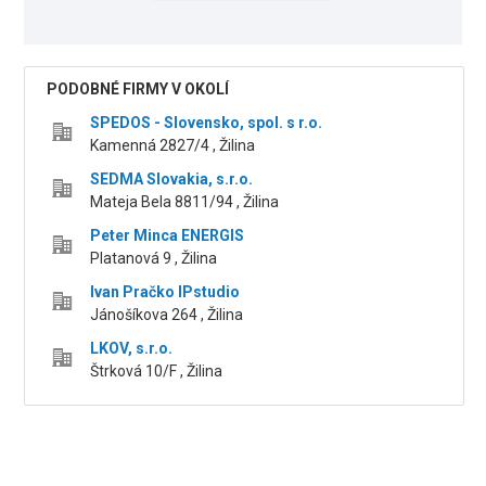
PODOBNÉ FIRMY V OKOLÍ
SPEDOS - Slovensko, spol. s r.o.
Kamenná 2827/4 , Žilina
SEDMA Slovakia, s.r.o.
Mateja Bela 8811/94 , Žilina
Peter Minca ENERGIS
Platanová 9 , Žilina
Ivan Pračko IPstudio
Jánošíkova 264 , Žilina
LKOV, s.r.o.
Štrková 10/F , Žilina