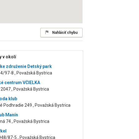
Nahlásiť chybu
 v okolí
ke združenie Detský park
4/97-8 , Považská Bystrica
ké centrum VČIELKA
2047 , Považská Bystrica
oda klub
é Podhradie 249 , Považská Bystrica
ub Manín
ná 74 , Považská Bystrica
ykel
48/87-5 , Považská Bystrica