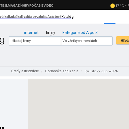
internet
firmy
kategórie od A po Z
Úrady a inštitúcie
Občianske združenia
/
/
Cyklistický Klub WUPA