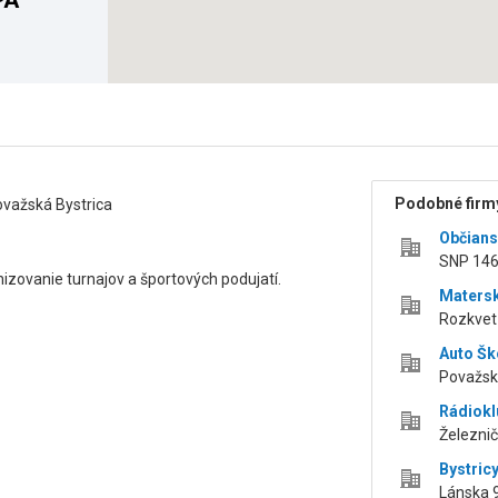
PA
Podobné firmy
važská Bystrica
Občians
SNP 146
izovanie turnajov a športových podujatí.
Maters
Rozkvet 
Auto Šk
Považsk
Rádiokl
Železnič
Bystric
Lánska 9