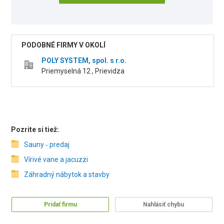
PODOBNÉ FIRMY V OKOLÍ
POLY SYSTEM, spol. s r.o.
Priemyselná 12 , Prievidza
Pozrite si tiež:
Sauny ‑ predaj
Vírivé vane a jacuzzi
Záhradný nábytok a stavby
Pridať firmu
Nahlásiť chybu