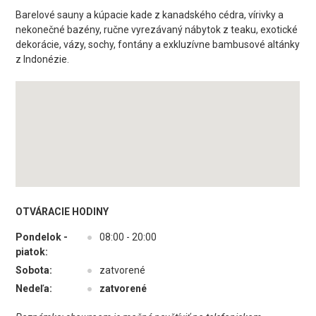
Barelové sauny a kúpacie kade z kanadského cédra, vírivky a
nekonečné bazény, ručne vyrezávaný nábytok z teaku, exotické
dekorácie, vázy, sochy, fontány a exkluzívne bambusové altánky
z Indonézie.
OTVÁRACIE HODINY
Pondelok -
●
08:00 - 20:00
piatok:
Sobota:
●
zatvorené
Nedeľa:
●
zatvorené