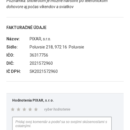
Poznámka: showroom je možné navštíviť po telefonickom
dohovore aj počas víkendov a sviatkov
FAKTURAČNÉ ÚDAJE
Názov:
PIXAR, s.r.o.
Sídlo:
Poluvsie 218, 972 16 Poluvsie
IČO:
36317756
DIČ:
2021572960
IČ DPH:
SK2021572960
Hodnotenia PIXAR, s.r.o.
vyber hodnotenie