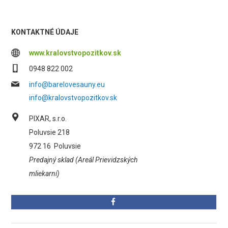
KONTAKTNÉ ÚDAJE
www.kralovstvopozitkov.sk
0948 822 002
info@barelovesauny.eu
info@kralovstvopozitkov.sk
PIXAR, s.r.o.
Poluvsie 218
972 16
Poluvsie
Predajný sklad (Areál Prievidzských
mliekarní)