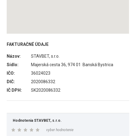
FAKTURAČNÉ ÚDAJE
Názov:
STAVBET, s.r.o.
Sídlo:
Majerská cesta 36, 974 01 Banská Bystrica
IČO:
36024023
DIČ:
2020086332
IČ DPH:
SK2020086332
Hodnotenia STAVBET, s.r.o.
vyber hodnotenie