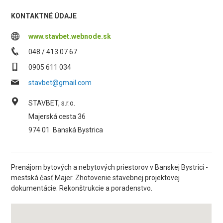
KONTAKTNÉ ÚDAJE
www.stavbet.webnode.sk
048 / 413 07 67
0905 611 034
stavbet@gmail.com
STAVBET, s.r.o.
Majerská cesta 36
974 01
Banská Bystrica
Prenájom bytových a nebytových priestorov v Banskej Bystrici -
mestská časť Majer. Zhotovenie stavebnej projektovej
dokumentácie. Rekonštrukcie a poradenstvo.