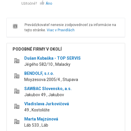
Užitočné?
Áno
Prevádzkovateľ nenesie zodpovednosť za informácie na
tejto stránke.
Viac v Pravidlách
PODOBNÉ FIRMY V OKOLÍ
Dušan Kubaška - TOP SERVIS
Jégého 582/10 , Malacky
BENDOLF, s.r.o.
Moyzesova 2005/4 , Stupava
SAWBAC Slovensko, a.s.
Jakubov 49 , Jakubov
Vladislava Jurkovičová
49 , Kostolište
Marta Majzúnová
Láb 533 , Láb