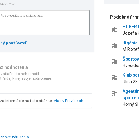
odnotenie
Podobné firmy
HUBERT 
Jozefa 
Ifigéni
ený používateľ
.
M.R.Štef
Športov
Hviezdos
ez hodnotenia
 zatiaľ nikto nehodnotil.
Klub po
 Pridaj k nej svoje hodnotenie.
Ulica 28
Agentúr
spotrebo
a informácie na tejto stránke.
Viac v Pravidlách
Horný Ši
ianske združenia