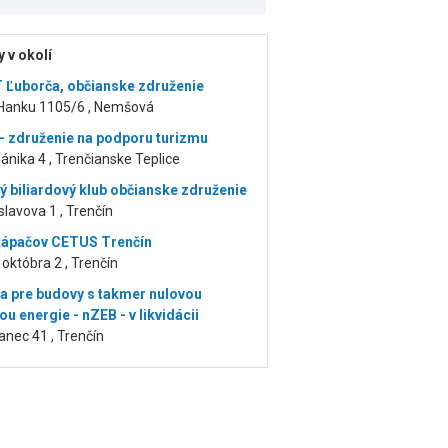
 v okolí
Ľuborča, občianske združenie
Hanku 1105/6 , Nemšová
a - združenie na podporu turizmu
ánika 4 , Trenčianske Teplice
ý biliardový klub občianske združenie
lavova 1 , Trenčín
tápačov CETUS Trenčín
. októbra 2 , Trenčín
a pre budovy s takmer nulovou
u energie - nZEB - v likvidácii
anec 41 , Trenčín