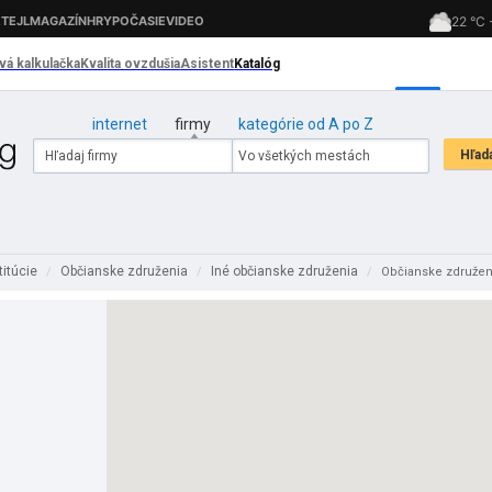
internet
firmy
kategórie od A po Z
titúcie
Občianske združenia
Iné občianske združenia
/
/
/
Občianske združe