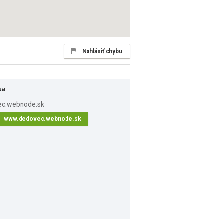
Nahlásiť chybu
ka
www.dedovec.webnode.sk