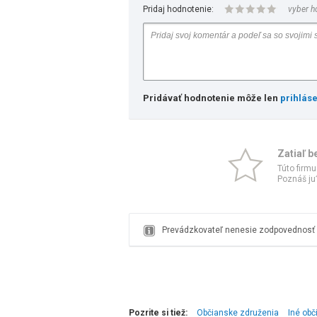
Pridaj hodnotenie:
vyber h
Pridávať hodnotenie môže len
prihlás
Zatiaľ b
Túto firmu
Poznáš ju?
Prevádzkovateľ nenesie zodpovednosť z
Pozrite si tiež:
Občianske združenia
Iné obč