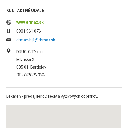
KONTAKTNÉ ÚDAJE
www.drmax.sk
0901 961 076
drmax-bj1@drmax.sk
DRUG-CITY s.r.o.
Mlynská 2
085 01
Bardejov
OC HYPERNOVA
Lekáreň - predaj liekov, liečiv a výživových doplnkov.