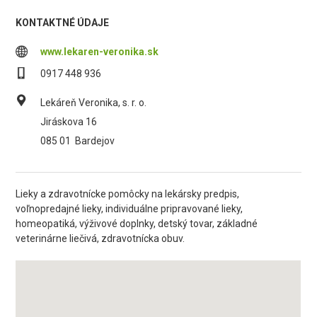
KONTAKTNÉ ÚDAJE
www.lekaren-veronika.sk
0917 448 936
Lekáreň Veronika, s. r. o.
Jiráskova 16
085 01
Bardejov
Lieky a zdravotnícke pomôcky na lekársky predpis,
voľnopredajné lieky, individuálne pripravované lieky,
homeopatiká, výživové doplnky, detský tovar, základné
veterinárne liečivá, zdravotnícka obuv.