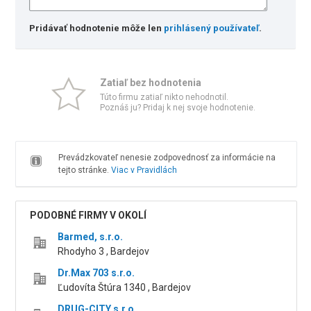
Pridávať hodnotenie môže len
prihlásený používateľ
.
Zatiaľ bez hodnotenia
Túto firmu zatiaľ nikto nehodnotil.
Poznáš ju? Pridaj k nej svoje hodnotenie.
Prevádzkovateľ nenesie zodpovednosť za informácie na
tejto stránke.
Viac v Pravidlách
PODOBNÉ FIRMY V OKOLÍ
Barmed, s.r.o.
Rhodyho 3 , Bardejov
Dr.Max 703 s.r.o.
Ľudovíta Štúra 1340 , Bardejov
DRUG-CITY s.r.o.