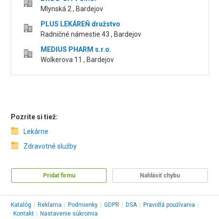
Mlynská 2 , Bardejov
PLUS LEKÁREŇ družstvo
Radničné námestie 43 , Bardejov
MEDIUS PHARM s.r.o.
Wolkerova 11 , Bardejov
Pozrite si tiež:
Lekárne
Zdravotné služby
Pridať firmu
Nahlásiť chybu
Katalóg
|
Reklama
|
Podmienky
|
GDPR
|
DSA
|
Pravidlá používania
|
Kontakt
|
Nastavenie súkromia