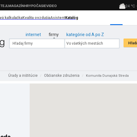
internet
firmy
kategórie od A po Z
Úrady a inštitúcie
Občianske združenia
/
/
Komunita Dunajská Streda