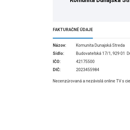
Komunita Dunajská St
FAKTURAČNÉ ÚDAJE
Názov:
Komunita Dunajská Streda
Sídlo:
Budovateľská 17/1, 929 01 D
IČO:
42175500
DIČ:
2023455984
Necenzúrovaná a nezávislá online TV s c