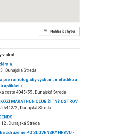
Nahlásiť chybu
 v okolí
démia
3 , Dunajská Streda
cia pre romologický výskum, metodiku a
kú aplikáciu
ká cesta 4045/55 , Dunajská Streda
KÖZI MARATHON CLUB ŽITNÝ OSTROV
á 5442/2 , Dunajská Streda
GENDS
i 12 , Dunajská Streda
ke združenie PO SLOVENSKY HRAVO -