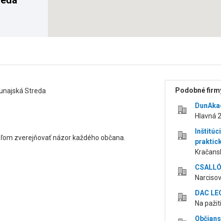
reda
Podobné firmy
unajská Streda
DunAka
Hlavná 2
Inštitú
ieľom zverejňovať názor každého občana.
praktic
Kračans
CSALLÓ
Narcisov
DAC LE
Na pažit
Občians