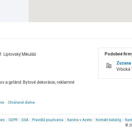
Podobné firmy
01 Liptovský Mikuláš
Zuzana
Vrbická 
nov a girlánd. Bytové dekorácie, reklamné
nie
Chránené dielne
ies
|
GDPR
|
DSA
|
Pravidlá používania
|
Kariéra v Azete
|
Kontakt
katalóg
|
Nas
© 2