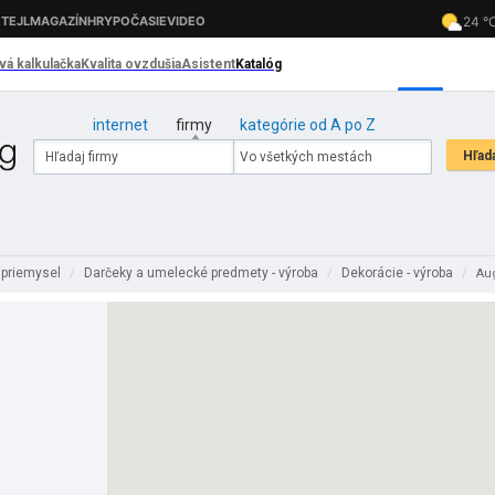
internet
firmy
kategórie od A po Z
 priemysel
Darčeky a umelecké predmety - výroba
Dekorácie - výroba
/
/
/
Aug