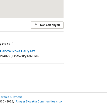
Nahlásiť chybu
 v okolí
 Hábovčíková HaByTex
1948/2 , Liptovský Mikuláš
tavenie súkromia
000 - 2026,
Ringier Slovakia Communities s.r.o.