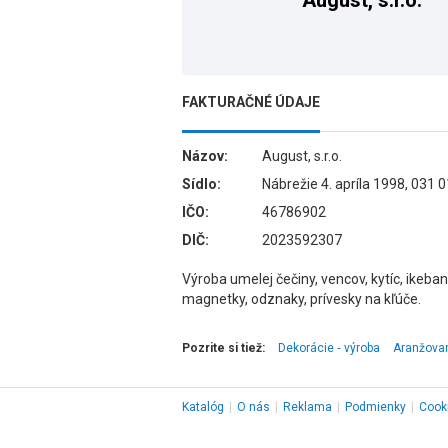
August, s.r.o.
FAKTURAČNÉ ÚDAJE
Názov:
August, s.r.o.
Sídlo:
Nábrežie 4. apríla 1998, 031 
IČO:
46786902
DIČ:
2023592307
Výroba umelej čečiny, vencov, kytíc, ikeba
magnetky, odznaky, prívesky na kľúče.
Pozrite si tiež:
Dekorácie ‑ výroba
Aranžova
Katalóg
|
O nás
|
Reklama
|
Podmienky
|
Cook