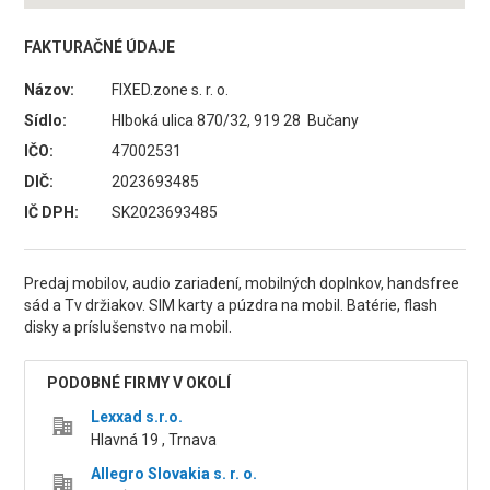
FAKTURAČNÉ ÚDAJE
Názov:
FIXED.zone s. r. o.
Sídlo:
Hlboká ulica 870/32, 919 28 Bučany
IČO:
47002531
DIČ:
2023693485
IČ DPH:
SK2023693485
Predaj mobilov, audio zariadení, mobilných doplnkov, handsfree
sád a Tv držiakov. SIM karty a púzdra na mobil. Batérie, flash
disky a príslušenstvo na mobil.
PODOBNÉ FIRMY V OKOLÍ
Lexxad s.r.o.
Hlavná 19 , Trnava
Allegro Slovakia s. r. o.