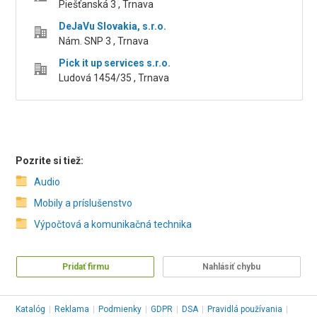
Piešťanská 3 , Trnava
DeJaVu Slovakia, s.r.o.
Nám. SNP 3 , Trnava
Pick it up services s.r.o.
Ludová 1454/35 , Trnava
Pozrite si tiež:
Audio
Mobily a príslušenstvo
Výpočtová a komunikačná technika
Pridať firmu
Nahlásiť chybu
Katalóg
|
Reklama
|
Podmienky
|
GDPR
|
DSA
|
Pravidlá používania
|