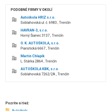
PODOBNÉ FIRMY V OKOLÍ
Autoškola HRIZ s.r.o.
Soblahovská ul. č. 6983 , Trenčín
HAVRAN-3, s.r.o.
Horný Šianec 3137 , Trenčín
O. K. AUTOŠKOLA, s.r.o.
Piaristická 6667 , Trenčín
Martin Chlapík
L. Stárka 2864 , Trenčín
AUTOŠKOLA KBK, s.r.o.
Soblahovská 7262/2A , Trenčín
Pozrite si tiež:
Autoškoly