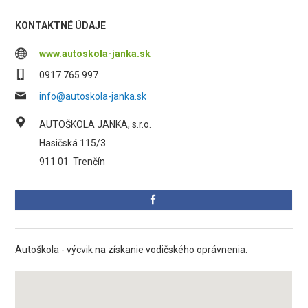
KONTAKTNÉ ÚDAJE
www.autoskola-janka.sk
0917 765 997
info@autoskola-janka.sk
AUTOŠKOLA JANKA, s.r.o.
Hasičská 115/3
911 01
Trenčín
Autoškola - výcvik na získanie vodičského oprávnenia.