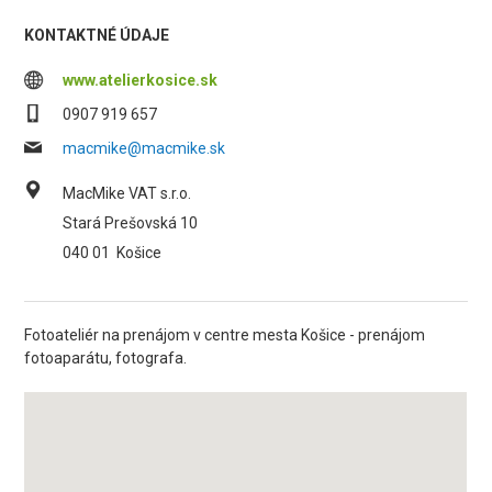
KONTAKTNÉ ÚDAJE
www.atelierkosice.sk
0907 919 657
macmike@macmike.sk
MacMike VAT s.r.o.
Stará Prešovská 10
040 01
Košice
Fotoateliér na prenájom v centre mesta Košice - prenájom
fotoaparátu, fotografa.