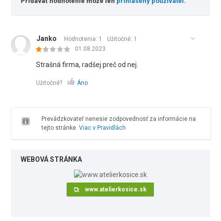
Pridávať hodnotenie môže len
prihlásený používateľ
.
Janko
Hodnotenia: 1
Užitočné:
1
01.08.2023
Strašná firma, radšej preč od nej.
Užitočné?
Áno
Prevádzkovateľ nenesie zodpovednosť za informácie na
tejto stránke.
Viac v Pravidlách
WEBOVÁ STRÁNKA
www.atelierkosice.sk