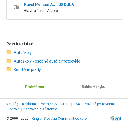
Pavel Pénzeš AUTOŠKOLA
Hlavná 170 , Vráble
Pozrite si tiež:
Autoškoly
Autoškoly ‑ osobné autá a motocykle
Kondičné jazdy
Pridať firmu
Nahlásiť chybu
Katalóg
|
Reklama
|
Podmienky
|
GDPR
|
DSA
|
Pravidlá používania
|
Kontakt
|
Nastavenie súkromia
© 2000 - 2026,
Ringier Slovakia Communities s.r.o.