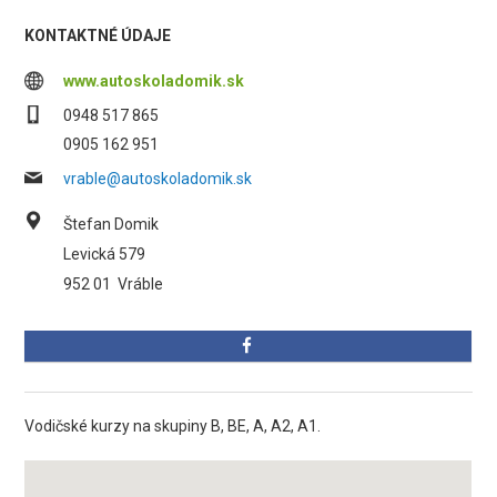
KONTAKTNÉ ÚDAJE
www.autoskoladomik.sk
0948 517 865
0905 162 951
vrable@autoskoladomik.sk
Štefan Domik
Levická 579
952 01
Vráble
Vodičské kurzy na skupiny B, BE, A, A2, A1.