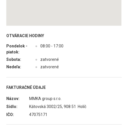
OTVÁRACIE HODINY
Pondelok -
●
08:00 - 17:00
piatok:
Sobota:
●
zatvorené
Nedeľa:
●
zatvorené
FAKTURAČNÉ ÚDAJE
Názov:
MMKA group s.r.o.
Sídlo:
Kátovská 3002/25, 908 51 Holíč
IČO:
47075171