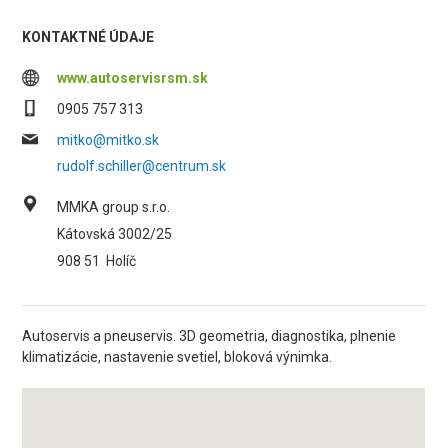
KONTAKTNÉ ÚDAJE
www.autoservisrsm.sk
0905 757 313
mitko@mitko.sk
rudolf.schiller@centrum.sk
MMKA group s.r.o.
Kátovská 3002/25
908 51
Holíč
Autoservis a pneuservis. 3D geometria, diagnostika, plnenie
klimatizácie, nastavenie svetiel, bloková výnimka.