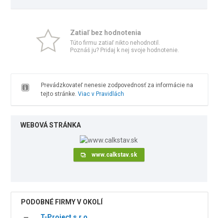
Zatiaľ bez hodnotenia
Túto firmu zatiaľ nikto nehodnotil.
Poznáš ju? Pridaj k nej svoje hodnotenie.
Prevádzkovateľ nenesie zodpovednosť za informácie na
tejto stránke.
Viac v Pravidlách
WEBOVÁ STRÁNKA
www.calkstav.sk
PODOBNÉ FIRMY V OKOLÍ
T-Project s.r.o.