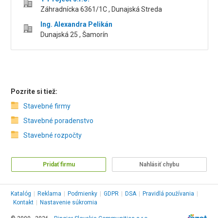
Záhradnícka 6361/1C , Dunajská Streda
Ing. Alexandra Pelikán
Dunajská 25 , Šamorín
Pozrite si tiež:
Stavebné firmy
Stavebné poradenstvo
Stavebné rozpočty
Pridať firmu
Nahlásiť chybu
Katalóg
|
Reklama
|
Podmienky
|
GDPR
|
DSA
|
Pravidlá používania
|
Kontakt
|
Nastavenie súkromia