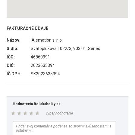
FAKTURAČNÉ ÚDAJE
Názov:
IA emotion s. r. o.
Sídlo:
Svätoplukova 1022/3, 903 01 Senec
IČO:
46860991
DIČ:
2023635394
IČ DPH:
SK2023635394
Hodnotenia Bellakabelky.sk
vyber hodnotenie