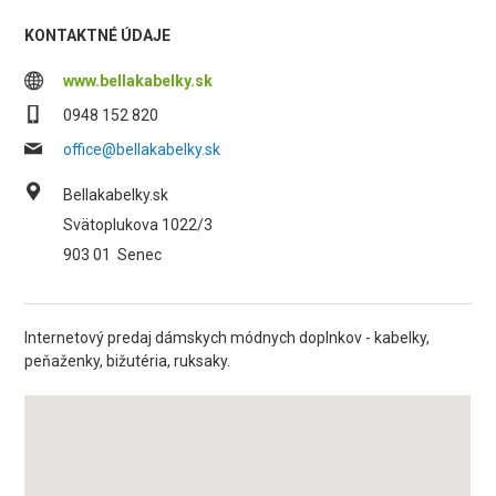
KONTAKTNÉ ÚDAJE
www.bellakabelky.sk
0948 152 820
office@bellakabelky.sk
Bellakabelky.sk
Svätoplukova 1022/3
903 01
Senec
Internetový predaj dámskych módnych doplnkov - kabelky,
peňaženky, bižutéria, ruksaky.