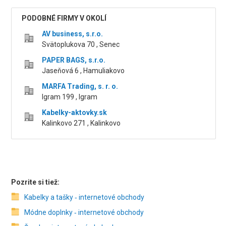
PODOBNÉ FIRMY V OKOLÍ
AV business, s.r.o.
Svätoplukova 70 , Senec
PAPER BAGS, s.r.o.
Jaseňová 6 , Hamuliakovo
MARFA Trading, s. r. o.
Igram 199 , Igram
Kabelky-aktovky.sk
Kalinkovo 271 , Kalinkovo
Pozrite si tiež:
Kabelky a tašky ‑ internetové obchody
Módne doplnky ‑ internetové obchody