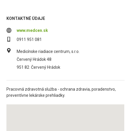
KONTAKTNÉ ÚDAJE
www.medcen.sk
0911 951 081
Medicínske riadiace centrum, s.r.o.
Červený Hrádok 48
951 82
Červený Hrádok
Pracovná zdravotná služba - ochrana zdravia, poradenstvo,
preventívne lekárske prehliadky.