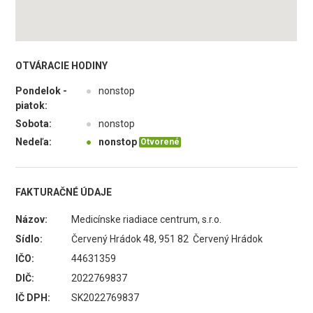
OTVÁRACIE HODINY
Pondelok -
●
nonstop
piatok:
Sobota:
●
nonstop
Nedeľa:
●
nonstop
Otvorené
FAKTURAČNÉ ÚDAJE
Názov:
Medicínske riadiace centrum, s.r.o.
Sídlo:
Červený Hrádok 48, 951 82 Červený Hrádok
IČO:
44631359
DIČ:
2022769837
IČ DPH:
SK2022769837