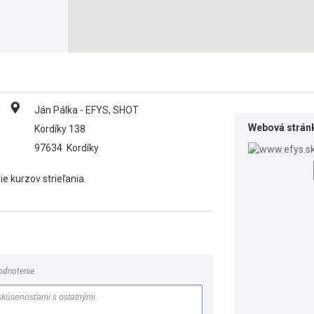
Ján Pálka - EFYS, SHOT
Webová strán
Kordíky 138
97634
Kordíky
ie kurzov strieľania.
odnotenie