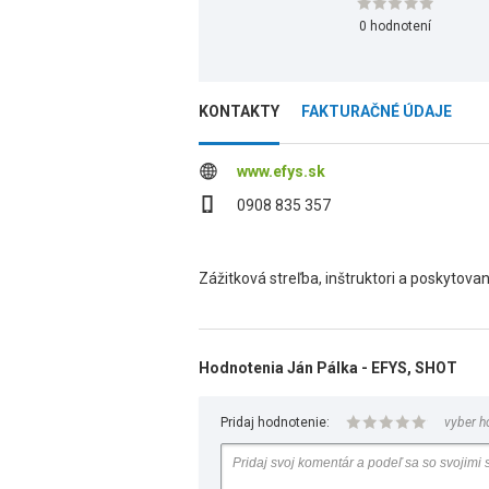
0 hodnotení
KONTAKTY
FAKTURAČNÉ ÚDAJE
www.efys.sk
0908 835 357
Zážitková streľba, inštruktori a poskytovan
Hodnotenia Ján Pálka - EFYS, SHOT
Pridaj hodnotenie:
vyber h