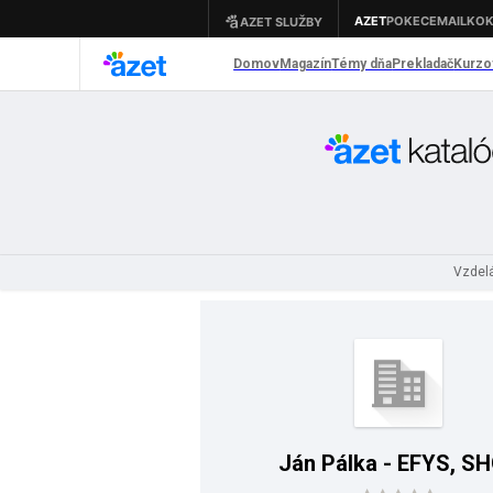
Vzdelá
Ján Pálka - EFYS, S