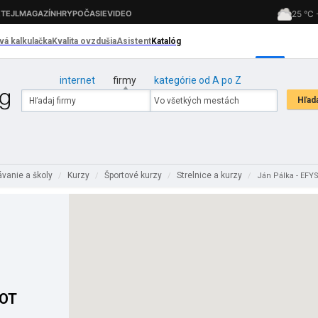
internet
firmy
kategórie od A po Z
vanie a školy
Kurzy
Športové kurzy
Strelnice a kurzy
/
/
/
/
Ján Pálka - EFY
HOT