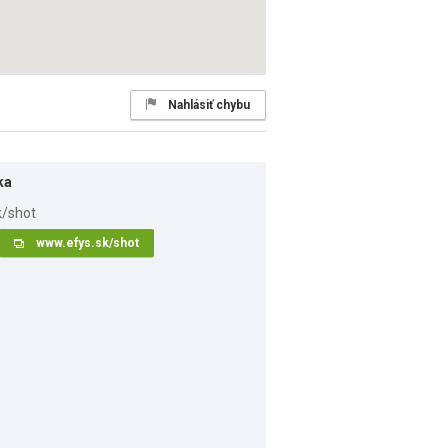
Nahlásiť chybu
ka
www.efys.sk/shot