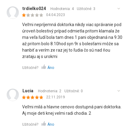
trdielko024
Hodnotenia: 4
Užitočné:
3
04.04.2023
Veľmi nepríjemná doktorka nikdy viac správanie pod
úroveň bolestivý prípad odmietla pritom klamala že
ma veľa ľudí bola tam dnes 1 pani objednaná na 9.30
až pritom bolo 8.10hod syn 9r s bolesťami môže sa
hanbiť a verím ze raz jej to ľudia čo sú nad ňou
zrataju aj s urokmi
Užitočné?
Áno
Lucia
Hodnotenia: 2
Užitočné:
0
22.11.2019
Veľmi milá a hlavne cenovo dostupná pani doktorka.
Aj moje deti knej velmi radi chodia. 2
Užitočné?
Áno