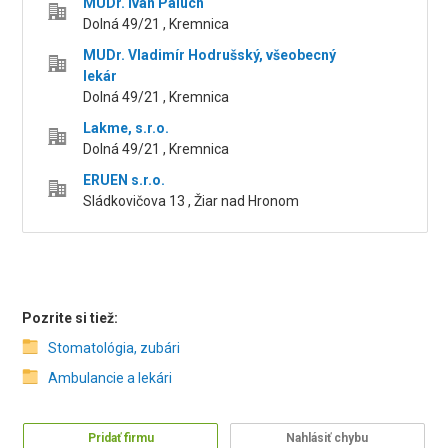
MUDr. Ivan Palúch
Dolná 49/21 , Kremnica
MUDr. Vladimír Hodrušský, všeobecný
lekár
Dolná 49/21 , Kremnica
Lakme, s.r.o.
Dolná 49/21 , Kremnica
ERUEN s.r.o.
Sládkovičova 13 , Žiar nad Hronom
Pozrite si tiež:
Stomatológia, zubári
Ambulancie a lekári
Pridať firmu
Nahlásiť chybu