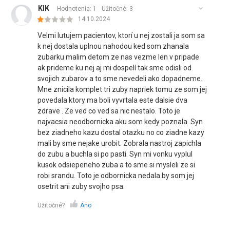
KIK
Hodnotenia: 1
Užitočné:
3
14.10.2024
Velmi lutujem pacientov, ktorí u nej zostali ja som sa
k nej dostala uplnou nahodou ked som zhanala
zubarku malim detom ze nas vezme len v pripade
ak prideme ku nej aj mi dospelí tak sme odisli od
svojich zubarov a to sme nevedeli ako dopadneme.
Mne znicila komplet tri zuby napriek tomu ze som jej
povedala ktory ma boli vyvrtala este dalsie dva
zdrave . Ze ved co ved sa nic nestalo. Toto je
najvacsia neodbornicka aku som kedy poznala. Syn
bez ziadneho kazu dostal otazku no co ziadne kazy
mali by sme nejake urobit. Zobrala nastroj zapichla
do zubu a buchla si po pasti. Syn mi vonku vyplul
kusok odsiepeneho zuba a to sme si mysleli ze si
robi srandu. Toto je odbornicka nedala by som jej
osetrit ani zuby svojho psa.
Užitočné?
Áno