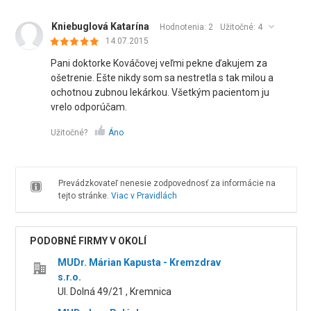
Kniebuglová Katarína
Hodnotenia: 2
Užitočné:
4
14.07.2015
Pani doktorke Kováčovej veľmi pekne ďakujem za
ošetrenie. Ešte nikdy som sa nestretla s tak milou a
ochotnou zubnou lekárkou. Všetkým pacientom ju
vrelo odporúčam.
Užitočné?
Áno
Prevádzkovateľ nenesie zodpovednosť za informácie na
tejto stránke.
Viac v Pravidlách
PODOBNÉ FIRMY V OKOLÍ
MUDr. Márian Kapusta - Kremzdrav
s.r.o.
Ul. Dolná 49/21 , Kremnica