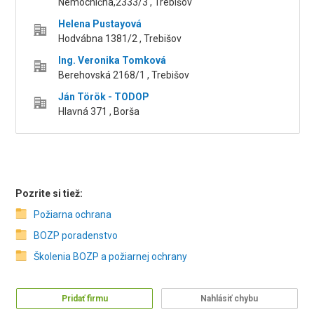
Nemocničná,2333/3 , Trebišov
Helena Pustayová
Hodvábna 1381/2 , Trebišov
Ing. Veronika Tomková
Berehovská 2168/1 , Trebišov
Ján Török - TODOP
Hlavná 371 , Borša
Pozrite si tiež:
Požiarna ochrana
BOZP poradenstvo
Školenia BOZP a požiarnej ochrany
Pridať firmu
Nahlásiť chybu