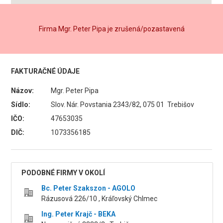
Firma Mgr. Peter Pipa je zrušená/pozastavená
FAKTURAČNÉ ÚDAJE
Názov:
Mgr. Peter Pipa
Sídlo:
Slov. Nár. Povstania 2343/82, 075 01 Trebišov
IČO:
47653035
DIČ:
1073356185
PODOBNÉ FIRMY V OKOLÍ
Bc. Peter Szakszon - AGOLO
Rázusová 226/10 , Kráľovský Chlmec
Ing. Peter Krajč - BEKA