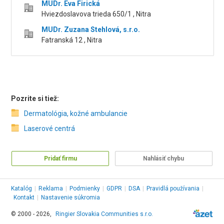
MUDr. Eva Firická
Hviezdoslavova trieda 650/1 , Nitra
MUDr. Zuzana Stehlová, s.r.o.
Fatranská 12 , Nitra
Pozrite si tiež:
Dermatológia, kožné ambulancie
Laserové centrá
Pridať firmu
Nahlásiť chybu
Katalóg
|
Reklama
|
Podmienky
|
GDPR
|
DSA
|
Pravidlá používania
|
Kontakt
|
Nastavenie súkromia
© 2000 - 2026,
Ringier Slovakia Communities s.r.o.