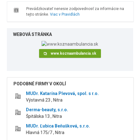
Prevádzkovateľ nenesie zodpovednosť za informácie na
tejto stránke.
Viac v Pravidlách
WEBOVÁ STRÁNKA
www.koznaambulancia.sk
PODOBNÉ FIRMY V OKOLÍ
MUDr. Katarína Plevová, spol. s r.o.
Výstavná 23 , Nitra
Derma-beauty, s.r.o.
Špitálska 13 , Nitra
MUDr. Ľubica Beňušková, s.r.o.
Hlavná 175/7 , Nitra