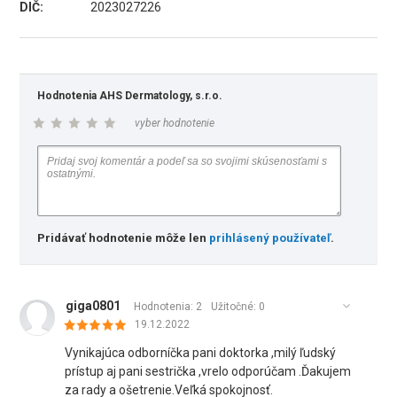
DIČ:
2023027226
Hodnotenia AHS Dermatology, s.r.o.
vyber hodnotenie
Pridávať hodnotenie môže len
prihlásený používateľ
.
giga0801
Hodnotenia: 2
Užitočné:
0
19.12.2022
Vynikajúca odborníčka pani doktorka ,milý ľudský
prístup aj pani sestrička ,vrelo odporúčam .Ďakujem
za rady a ošetrenie.Veľká spokojnosť.