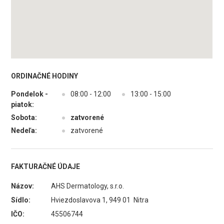
ORDINAČNÉ HODINY
Pondelok -
●
08:00 - 12:00
●
13:00 - 15:00
piatok:
Sobota:
●
zatvorené
Nedeľa:
●
zatvorené
FAKTURAČNÉ ÚDAJE
Názov:
AHS Dermatology, s.r.o.
Sídlo:
Hviezdoslavova 1, 949 01 Nitra
IČO:
45506744