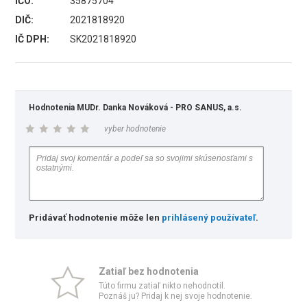
IČO:
35875704
DIČ:
2021818920
IČ DPH:
SK2021818920
Hodnotenia MUDr. Danka Nováková - PRO SANUS, a.s.
vyber hodnotenie
Pridávať hodnotenie môže len
prihlásený používateľ
.
Zatiaľ bez hodnotenia
Túto firmu zatiaľ nikto nehodnotil.
Poznáš ju? Pridaj k nej svoje hodnotenie.