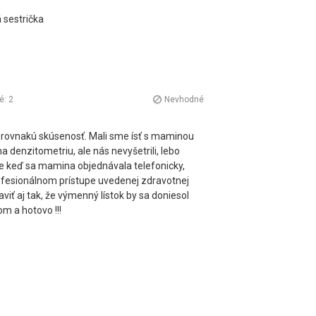
 sestrička
é:
2
Nevhodné
 rovnakú skúsenosť. Mali sme ísť s maminou
a denzitometriu, ale nás nevyšetrili, lebo
le keď sa mamina objednávala telefonicky,
rofesionálnom prístupe uvedenej zdravotnej
viť aj tak, že výmenný lístok by sa doniesol
m a hotovo !!!