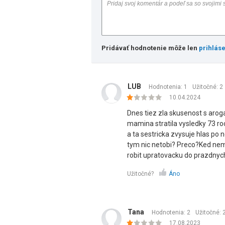
Pridávať hodnotenie môže len
prihlás
LUB
Hodnotenia: 1
Užitočné:
2
10.04.2024
Dnes tiez zla skusenost s aro
mamina stratila vysledky 73 roc
a ta sestricka zvysuje hlas po n
tym nic netobi? Preco?Ked nema
robit upratovacku do prazdnych 
Užitočné?
Áno
Tana
Hodnotenia: 2
Užitočné:
17.08.2023