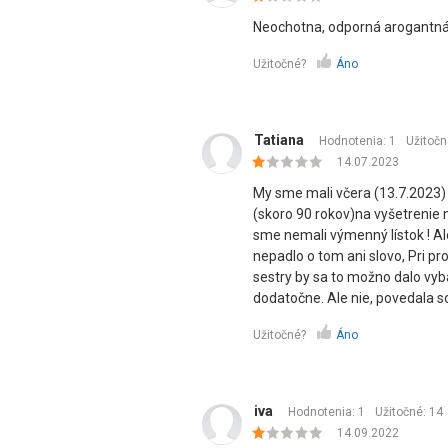
Neochotna, odporná arogantná
Užitočné?
Áno
Tatiana
Hodnotenia: 1
Užitočn
14.07.2023
My sme mali včera (13.7.2023)
(skoro 90 rokov)na vyšetrenie n
sme nemali výmenný lístok ! A
nepadlo o tom ani slovo, Pri p
sestry by sa to možno dalo vyba
dodatočne. Ale nie, povedala so
Užitočné?
Áno
iva
Hodnotenia: 1
Užitočné:
14
14.09.2022