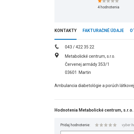
4
hodnotenia
KONTAKTY
FAKTURAČNÉ ÚDAJE
O
043 / 422 35 22
Metabolické centrum, s.r.o.
Červenej armády 353/1
03601
Martin
Ambulancia diabetológie a porúch látkovej
Hodnotenia Metabolické centrum, s.r.o.
Pridaj hodnotenie:
vyber h