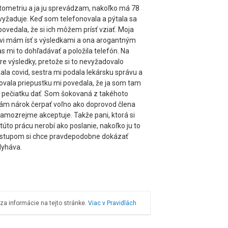
ometriu a ja ju sprevádzam, nakoľko má 78
o vyžaduje. Keď som telefonovala a pýtala sa
 povedala, že si ich môžem prísť vziať. Moja
ovi mám ísť s výsledkami a ona arogantným
 mi to dohľadávať a položila telefón. Na
re výsledky, pretože si to nevyžadovalo
la covid, sestra mi podala lekársku správu a
ovala priepustku mi povedala, že ja som tam
i pečiatku dať. Som šokovaná z takéhoto
ám nárok čerpať voľno ako doprovod člena
amozrejme akceptuje. Takže pani, ktorá si
 túto prácu nerobí ako poslanie, nakoľko ju to
rístupom si chce pravdepodobne dokázať
zlyháva.
a informácie na tejto stránke.
Viac v Pravidlách