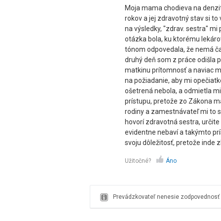
Moja mama chodieva na denzit
rokov a jej zdravotný stav si t
na výsledky, "zdrav. sestra" mi
otázka bola, ku ktorému lekár
tónom odpovedala, že nemá čas
druhý deň som z práce odišla p
matkinu prítomnosť a naviac ma
na požiadanie, aby mi opečiatk
ošetrená nebola, a odmietla m
prístupu, pretože zo Zákona m
rodiny a zamestnávateľ mi to s
hovorí zdravotná sestra, určite
evidentne nebaví a takýmto p
svoju dôležitosť, pretože inde 
Užitočné?
Áno
Prevádzkovateľ nenesie zodpovednosť z