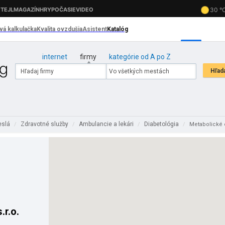
internet
firmy
kategórie od A po Z
eslá
Zdravotné služby
Ambulancie a lekári
Diabetológia
/
/
/
/
Metabolické c
.r.o.