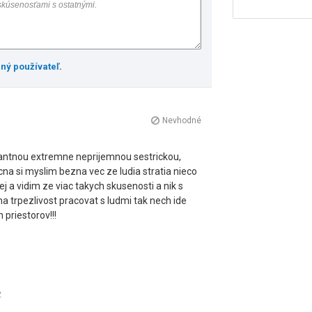
ený používateľ
.
Nevhodné
gantnou extremne neprijemnou sestrickou,
na si myslim bezna vec ze ludia stratia nieco
ej a vidim ze viac takych skusenosti a nik s
 trpezlivost pracovat s ludmi tak nech ide
priestorov!!!
2