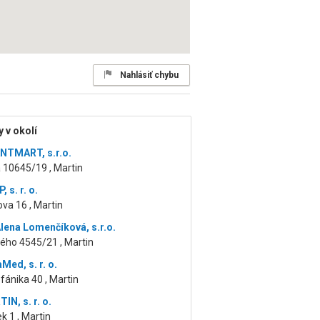
Nahlásiť chybu
 v okolí
ANTMART, s.r.o.
a 10645/19 , Martin
, s. r. o.
va 16 , Martin
lena Lomenčíková, s.r.o.
ého 4545/21 , Martin
Med, s. r. o.
efánika 40 , Martin
N, s. r. o.
ek 1 , Martin