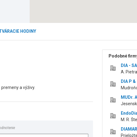
TVÁRACIE HODINY
Podobné firmy
DIA - S
A. Pietr
DIA P & P
 premeny a výživy.
Mudroňo
MUDr. A
Jesensk
EndoDia
M. R. Št
odnotenie
DIAMARTI
Prieložt