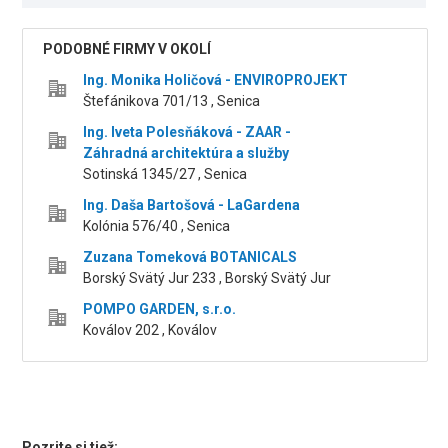
PODOBNÉ FIRMY V OKOLÍ
Ing. Monika Holičová - ENVIROPROJEKT
Štefánikova 701/13 , Senica
Ing. Iveta Polesňáková - ZAAR -
Záhradná architektúra a služby
Sotinská 1345/27 , Senica
Ing. Daša Bartošová - LaGardena
Kolónia 576/40 , Senica
Zuzana Tomeková BOTANICALS
Borský Svätý Jur 233 , Borský Svätý Jur
POMPO GARDEN, s.r.o.
Koválov 202 , Koválov
Pozrite si tiež: