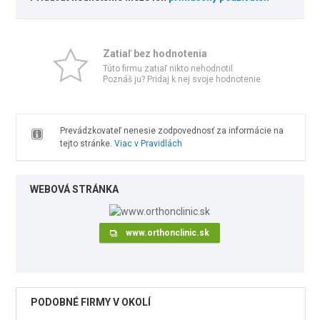
Zatiaľ bez hodnotenia
Túto firmu zatiaľ nikto nehodnotil.
Poznáš ju? Pridaj k nej svoje hodnotenie.
Prevádzkovateľ nenesie zodpovednosť za informácie na
tejto stránke.
Viac v Pravidlách
WEBOVÁ STRÁNKA
www.orthonclinic.sk
PODOBNÉ FIRMY V OKOLÍ