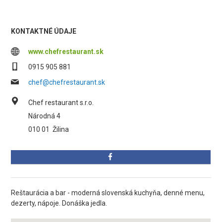
KONTAKTNÉ ÚDAJE
www.chefrestaurant.sk
0915 905 881
chef@chefrestaurant.sk
Chef restaurant s.r.o.
Národná 4
010 01
Žilina
Reštaurácia a bar - moderná slovenská kuchyňa, denné menu,
dezerty, nápoje. Donáška jedla.