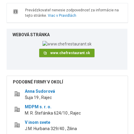
Prevádzkovateľ nenesie zodpovednosť za informácie na
tejto stránke.
Viac v Pravidlách
WEBOVÁ STRÁNKA
www.chefrestaurant.sk
PODOBNÉ FIRMY V OKOLÍ
Anna Sudorová
Šuja 19 , Rajec
MDPM s. r. o.
M. R. Štefánika 624/10 , Rajec
V inom svete
J.M. Hurbana 329/40 , Žilina