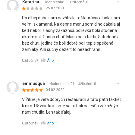
Katarína
Hodnotenia: 1
Užitočné:
0
25.07.2021
Po dlhej dobe som navštívila reštauráciu a bola som
veľmi sklamaná. Na denne menu som dlho čakala aj
keď neboli žiadny zákazníci, polievka bola studená
okrem soli žiadna chuť. Mäso bolo taktiež studené a
bez chuti, jedine čo boli dobré boli teplé opečené
zemiaky. Ani suchý dezert to nezachránil.
Užitočné?
Áno
emmusqua
Hodnotenia: 21
Užitočné:
0
04.02.2020
V Žiline je veľa dobrých reštaurácií a táto patrí taktiež
k ním. Už viac krát sme sa tu boli najesť a zakaždým
nám chutilo. Len tak ďalej.
Užitočné?
Áno