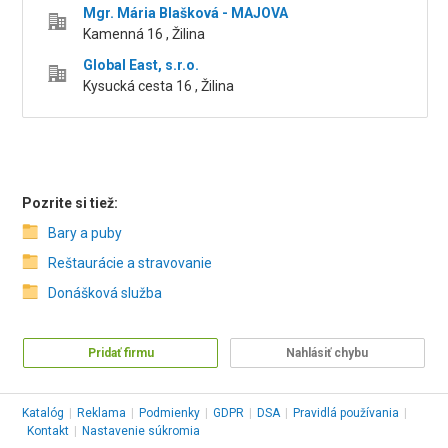
Mgr. Mária Blašková - MAJOVA
Kamenná 16 , Žilina
Global East, s.r.o.
Kysucká cesta 16 , Žilina
Pozrite si tiež:
Bary a puby
Reštaurácie a stravovanie
Donášková služba
Pridať firmu
Nahlásiť chybu
Katalóg
|
Reklama
|
Podmienky
|
GDPR
|
DSA
|
Pravidlá používania
|
Kontakt
|
Nastavenie súkromia