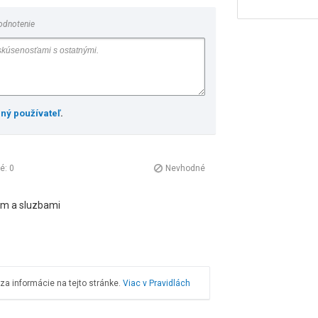
odnotenie
ený používateľ
.
né:
0
Nevhodné
om a sluzbami
a informácie na tejto stránke.
Viac v Pravidlách