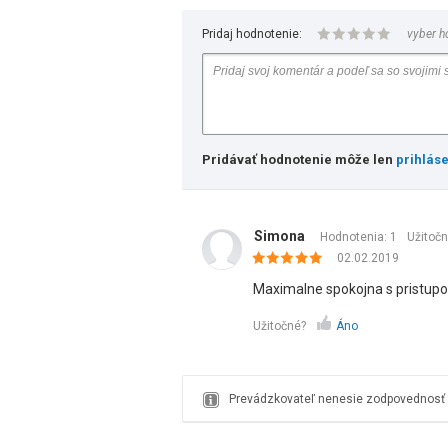
Pridaj hodnotenie:
vyber h
Pridávať hodnotenie môže len
prihlás
Simona
Hodnotenia: 1
Užitoč
02.02.2019
Maximalne spokojna s pristup
Užitočné?
Áno
Prevádzkovateľ nenesie zodpovednosť z