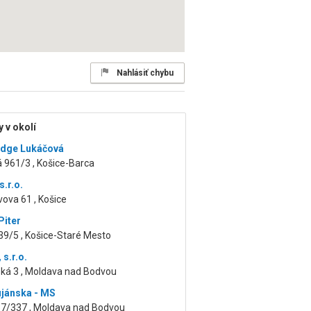
Nahlásiť chybu
 v okolí
odge Lukáčová
 961/3 , Košice-Barca
s.r.o.
vova 61 , Košice
iter
39/5 , Košice-Staré Mesto
 s.r.o.
ká 3 , Moldava nad Bodvou
ujánska - MS
37/337 , Moldava nad Bodvou