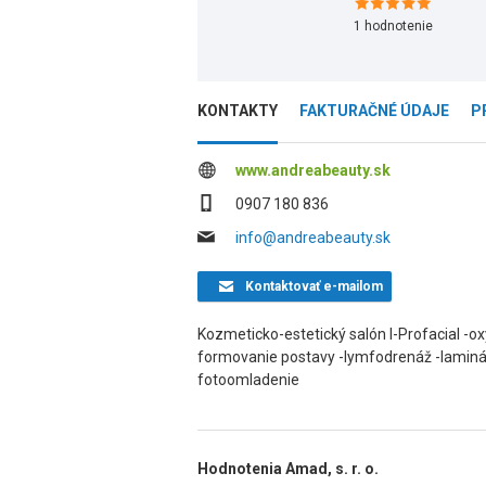
1
hodnotenie
KONTAKTY
FAKTURAČNÉ ÚDAJE
P
www.andreabeauty.sk
0907 180 836
info@andreabeauty.sk
Kontaktovať
e-mailom
Kozmeticko-estetický salón l-Profacial -oxy
formovanie postavy -lymfodrenáž -laminácia 
fotoomladenie
Hodnotenia Amad, s. r. o.