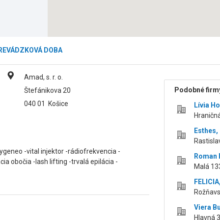
REVÁDZKOVÁ DOBA
Amad, s. r. o.
Podobné firmy
Štefánikova 20
040 01
Košice
Lívia H
Hraničná
Esthes, 
Rastisla
geneo -vital injektor -rádiofrekvencia -
Roman P
obočia -lash lifting -trvalá epilácia -
Malá 13
FELICIA,
Rožňavs
Viera B
Hlavná 