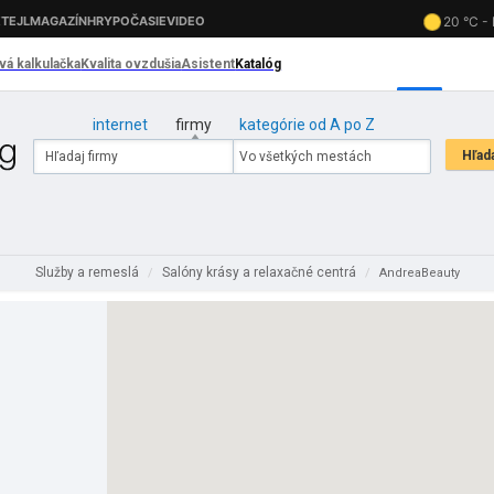
internet
firmy
kategórie od A po Z
Služby a remeslá
Salóny krásy a relaxačné centrá
/
/
AndreaBeauty