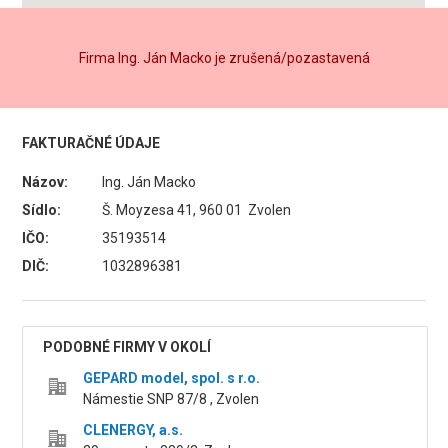
Firma Ing. Ján Macko je zrušená/pozastavená
FAKTURAČNÉ ÚDAJE
Názov:
Ing. Ján Macko
Sídlo:
Š. Moyzesa 41, 960 01 Zvolen
IČO:
35193514
DIČ:
1032896381
PODOBNÉ FIRMY V OKOLÍ
GEPARD model, spol. s r.o.
Námestie SNP 87/8 , Zvolen
CLENERGY, a.s.